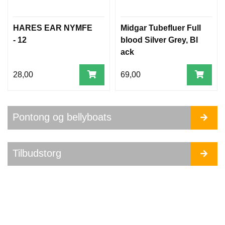
HARES EAR NYMFE
Midgar Tubefluer Full
- 12
blood Silver Grey, Bl
ack
28,00
69,00
Pontong og bellyboats
Tilbudstorg