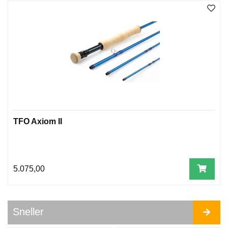
T
A
N
G
P
A
K
K
E
R
F
TFO Axiom II
L
U
E
L
I
5.075,00
N
E
R
W
Sneller
F
-