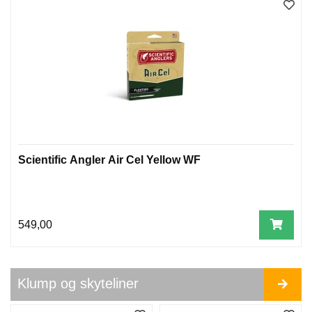
E
T
I
L
B
E
H
Ø
R
O
Scientific Angler Air Cel Yellow WF
G
V
E
R
K
549,00
T
Ø
Y
Klump og skyteliner
B