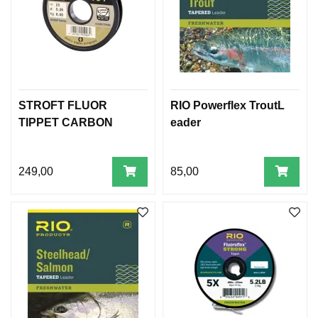
L
E
R
H
Å
V
O
STROFT FLUOR
RIO Powerflex TroutL
G
TIPPET CARBON
eader
T
I
L
249,00
85,00
B
E
H
Ø
R
F
L
U
E
R