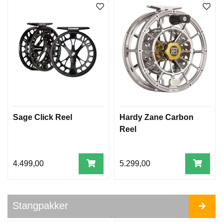
D
T
K
L
U
M
P
O
G
S
Sage Click Reel
Hardy Zane Carbon
K
Reel
Y
T
E
L
4.499,00
5.299,00
I
N
E
R
Stangpakker