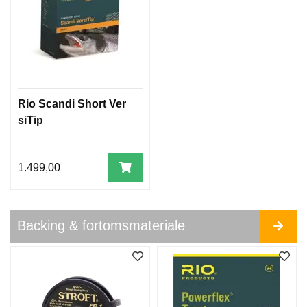
A
C
K
S
P
O
L
Rio Scandi Short Ver
A
siTip
R
I
S
E
1.499,00
R
T
E
S
Backing & fortomsmateriale
O
L
B
R
I
L