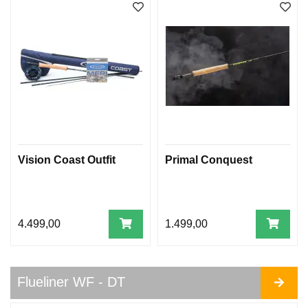
B
A
C
K
I
N
G
&
F
O
R
T
Vision Coast Outfit
Primal Conquest
O
M
S
M
A
4.499,00
1.499,00
T
E
R
I
Flueliner WF - DT
A
L