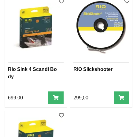
E
K
L
E
D
N
I
N
G
Rio Sink 4 Scandi Bo
RIO Slickshooter
R
dy
Y
G
G
S
699,00
299,00
E
K
K
O
G
P