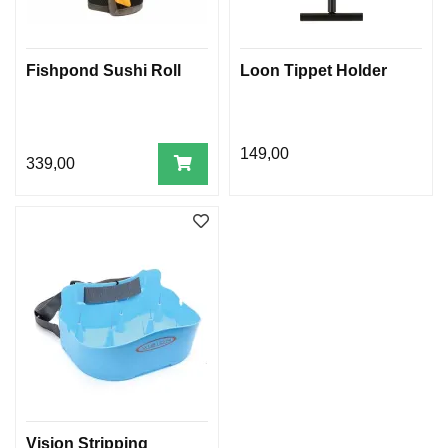
T
I
L
B
Fishpond Sushi Roll
Loon Tippet Holder
U
D
S
T
149,00
O
339,00
R
G
Vision Stripping