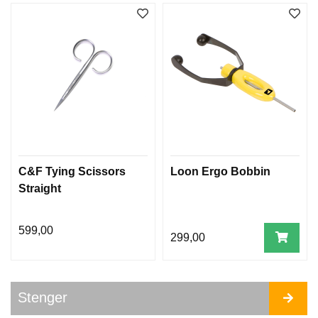
S
T
E
N
G
E
R
C&F Tying Scissors
Loon Ergo Bobbin
S
Straight
N
E
L
599,00
L
299,00
E
R
Stenger
S