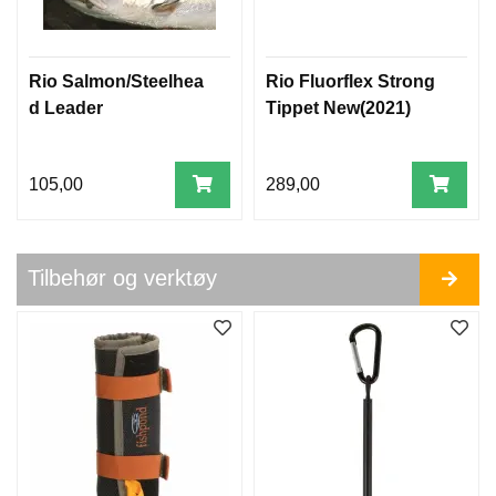
P
Rio Salmon/Steelhea
Rio Fluorflex Strong
O
d Leader
Tippet New(2021)
N
T
O
N
105,00
289,00
G
O
G
B
Tilbehør og verktøy
E
L
L
Y
B
O
A
T
S