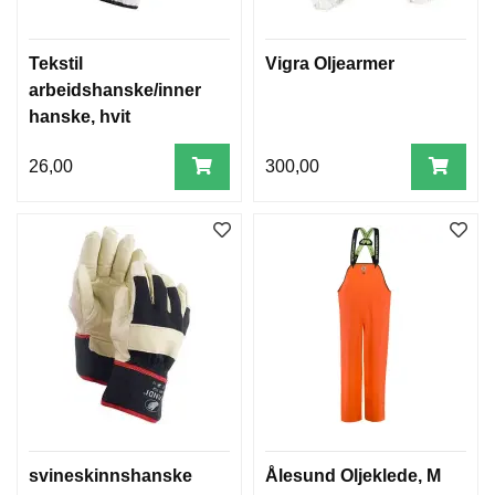
Tekstil
Vigra Oljearmer
arbeidshanske/inner
hanske, hvit
26,00
300,00
svineskinnshanske
Ålesund Oljeklede, M