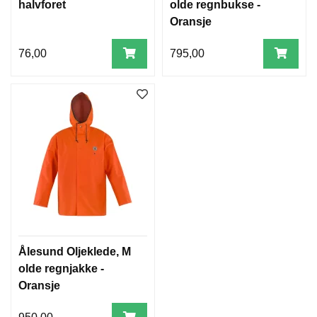
halvforet
olde regnbukse -
Oransje
76,00
795,00
Ålesund Oljeklede, M
olde regnjakke -
Oransje