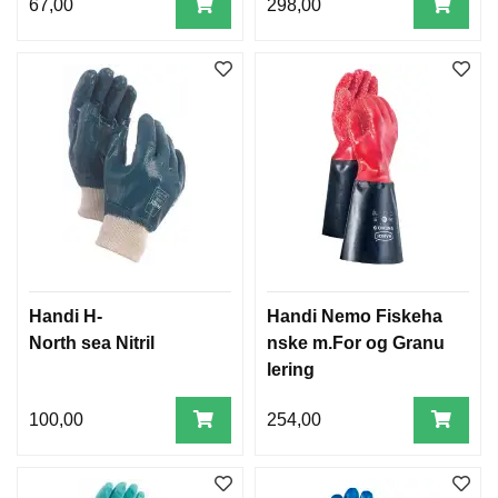
67,00
298,00
Handi H-
Handi Nemo Fiskeha
North sea Nitril
nske m.For og Granu
lering
100,00
254,00