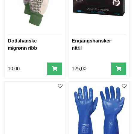
Dottshanske
Engangshansker
m/grønn ribb
nitril
10,00
125,00