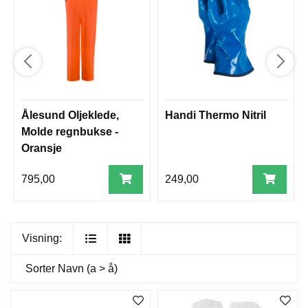
Ålesund Oljeklede,
Handi Thermo Nitril
Molde regnbukse -
Oransje
795,00
249,00
Visning:
Sorter
Navn (a > å)