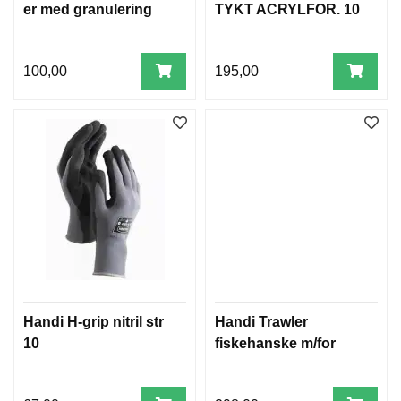
er med granulering
TYKT ACRYLFOR. 10
100,00
195,00
Handi H-grip nitril str
Handi Trawler
10
fiskehanske m/for