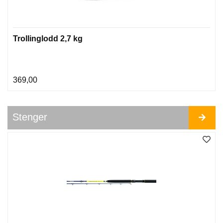
I
L
B
E
Trollinglodd 2,7 kg
H
Ø
R
369,00
Stenger