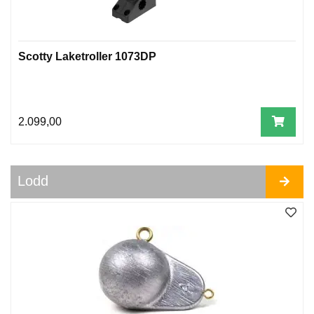
L
O
D
D
Scotty Laketroller 1073DP
S
T
E
N
2.099,00
G
E
R
Lodd
S
N
E
L
L
E
R
T