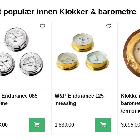
 populær innen Klokker & barometre
Endurance 085
W&P Endurance 125
Klokke
ome
messing
baromet
termome
8,00
1.839,00
3.695,0