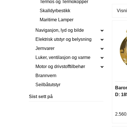
Termos og Termokopper
Skalldyrbestikk
Visni
Maritime Lamper
Navigasjon, lyd og bilde
Elektrisk utstyr og belysning
Jernvarer
Luker, ventilasjon og varme
Motor og drivstofftilbehør
Brannvern
Seilbåtutstyr
Baro
D: 1
Sist sett på
2.560