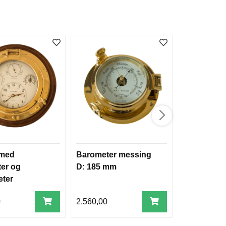
 med
Barometer messing
W&P Endur
er og
D: 185 mm
chrome
ter
0
2.560,00
1.781,00