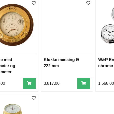
ke med
Klokke messing Ø
W&P En
eter og
222 mm
chrome
ometer
,00
3.817,00
1.568,0