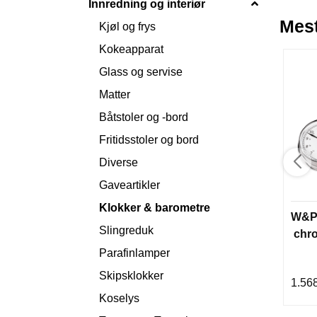
Innredning og interiør
Mest
Kjøl og frys
Kokeapparat
Glass og servise
Matter
Båtstoler og -bord
Fritidsstoler og bord
Diverse
Gaveartikler
Klokker & barometre
W&P 
Slingreduk
chr
Parafinlamper
Skipsklokker
1.56
Koselys