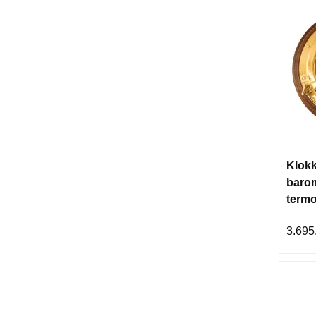
Klok
barom
term
3.695