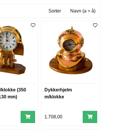
Sorter
Navn (a > å)
/klokke (350
Dykkerhjelm
 130 mm)
m/klokke
0
1.708,00