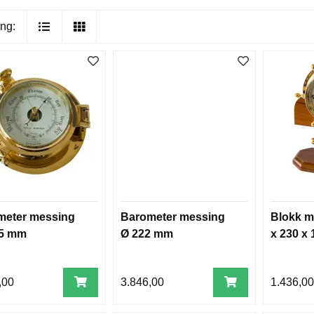
ng:
meter messing
Barometer messing
Blokk m
85 mm
Ø 222 mm
x 230 x
,00
3.846,00
1.436,0