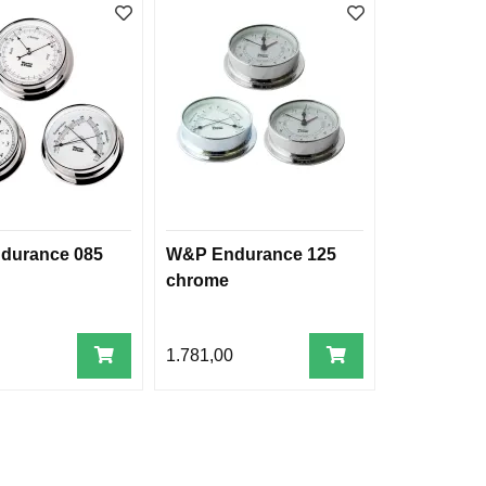
durance 085
W&P Endurance 125
chrome
0
1.781,00