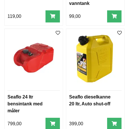
vanntank
119,00
99,00
Seaflo 24 ltr
Seaflo dieselkanne
bensintank med
20 ltr, Auto shut-off
måler
799,00
399,00