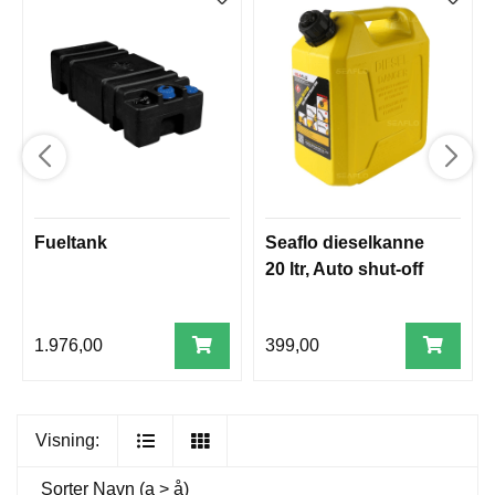
Fueltank
Seaflo dieselkanne
20 ltr, Auto shut-off
1.976,00
399,00
Visning:
Sorter
Navn (a > å)