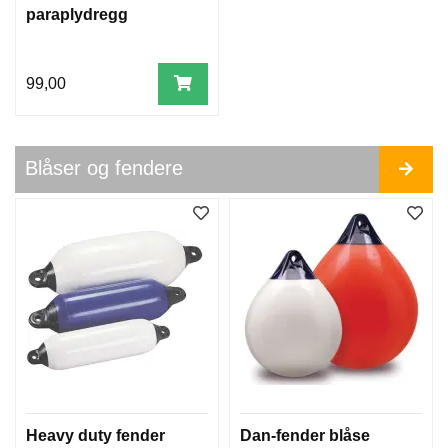
R
paraplydregg
O
G
T
99,00
I
L
B
E
H
Blåser og fendere
Ø
R
S
E
I
L
T
A
U
Heavy duty fender
Dan-fender blåse