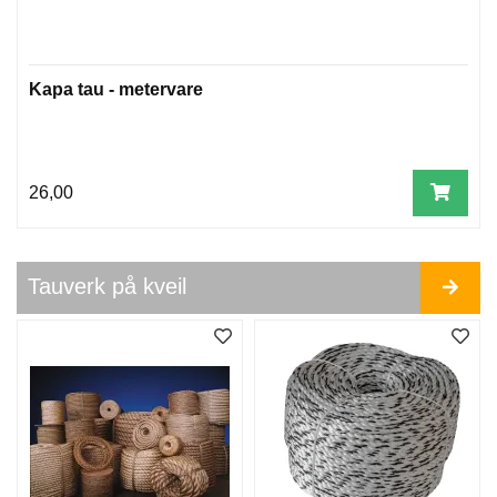
E
R
Kapa tau - metervare
T
A
U
V
E
26,00
R
K
P
Å
Tauverk på kveil
K
V
E
I
L
T
A
U
V