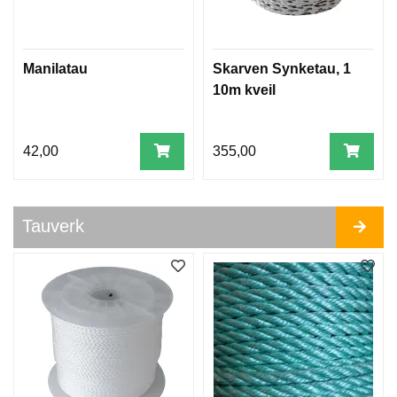
E
R
K
Manilatau
Skarven Synketau, 1
T
10m kveil
E
I
N
42,00
355,00
E
T
A
U
Tauverk
F
A
N
G
L
I
N
E
R