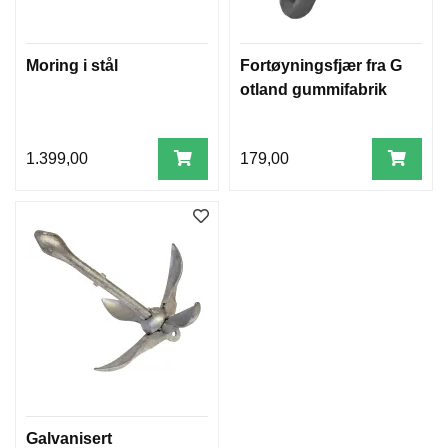
U
V
E
Moring i stål
Fortøyningsfjær fra G
R
otland gummifabrik
K
S
1.399,00
179,00
E
I
L
S
T
R
O
P
P
E
R
Å
R
Galvanisert
E