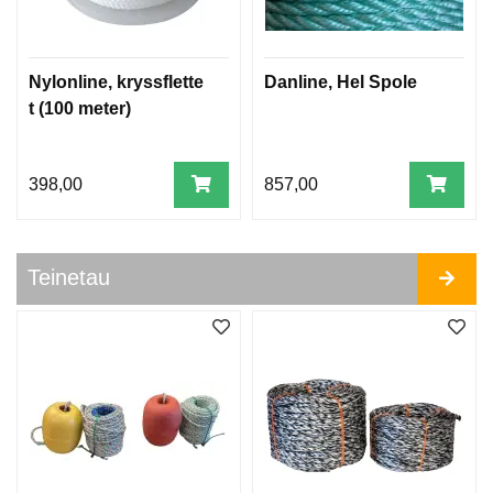
O
G
F
E
Nylonline, kryssflette
Danline, Hel Spole
N
t (100 meter)
D
E
R
L
398,00
857,00
I
N
E
R
Teinetau
A
N
K
E
R
,
D
R
E