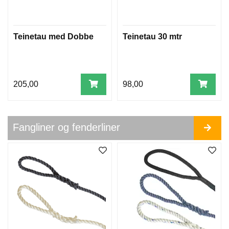
G
G
O
G
Teinetau med Dobbe
Teinetau 30 mtr
M
O
R
I
N
205,00
98,00
G
B
L
Fangliner og fenderliner
Å
S
E
R
O
G
F
E
N
D