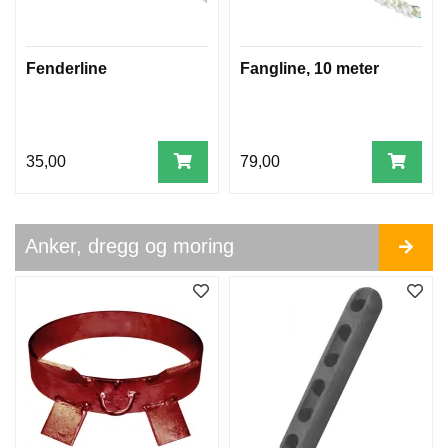
E
R
E
Fenderline
Fangline, 10 meter
B
Å
T
S
35,00
79,00
H
A
K
E
Anker, dregg og moring
R
D
I
V
E
R
S
E
T
A