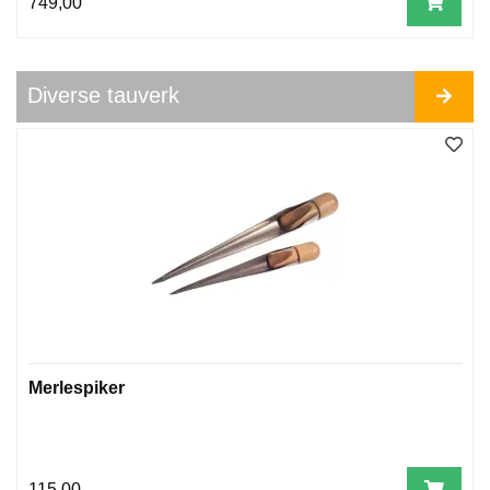
749,00
Diverse tauverk
Merlespiker
115,00