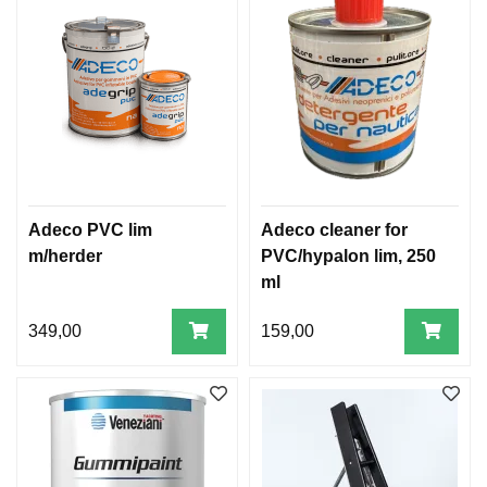
Adeco PVC lim
Adeco cleaner for
m/herder
PVC/hypalon lim, 250
ml
349,00
159,00