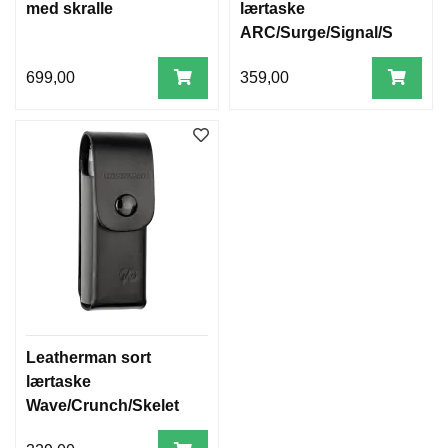
med skralle
lærtaske
ARC/Surge/Signal/S
T300
699,00
359,00
Leatherman sort
lærtaske
Wave/Crunch/Skelet
ool/Charge+