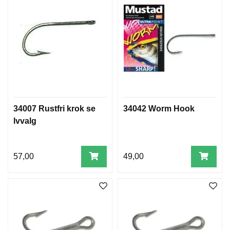
34007 Rustfri krok se
34042 Worm Hook
lvvalg
57,00
49,00