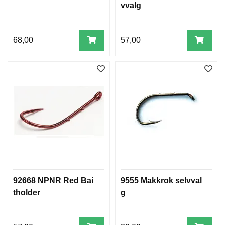
vvalg
68,00
57,00
92668 NPNR Red Bai
9555 Makkrok selvval
tholder
g