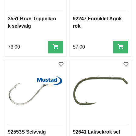
3551 Brun Trippelkro
92247 Forniklet Agnk
k selvvalg
rok
73,00
57,00
92553S Selvvalg
92641 Laksekrok sel