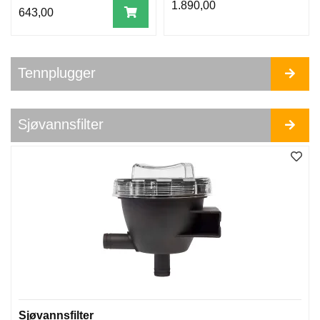
E
1.890,00
643,00
R
B
E
Tennplugger
N
S
I
N
Sjøvannsfilter
K
O
B
L
I
N
G
E
R
O
G
S
L
A
Sjøvannsfilter