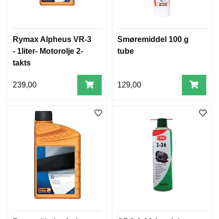
M
I
D
L
Rymax Alpheus VR-3
Smøremiddel 100 g
E
- 1liter- Motorolje 2-
tube
R
takts
A
239,00
129,00
N
D
R
E
K
J
E
M
I
K
A
L
I
E
R