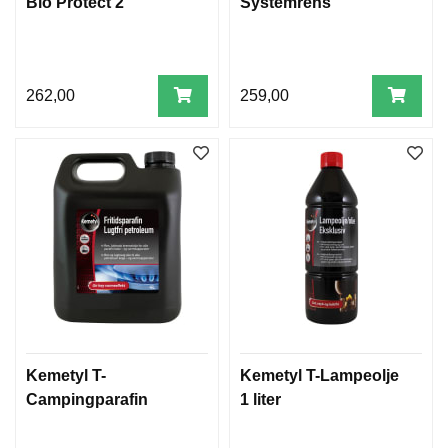
Bio Protect 2
Systemrens
L
U
G
G
E
262,00
259,00
R
S
J
Ø
V
A
N
N
S
F
I
L
T
Kemetyl T-
Kemetyl T-Lampeolje
E
Campingparafin
1 liter
R