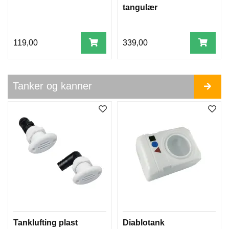
V
tangulær
E
R
S
E
119,00
339,00
I
M
P
Tanker og kanner
E
L
L
E
R
E
F
L
U
I
D
F
Tanklufting plast
Diablotank
I