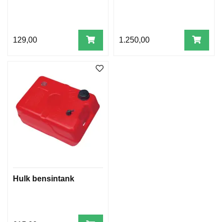
L
M
129,00
1.250,00
S
E
R
V
I
C
E
K
I
T
Hulk bensintank