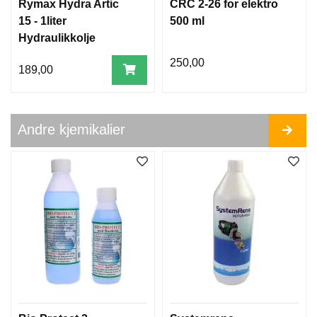
Rymax Hydra Artic
CRC 2-26 for elektro
15 - 1liter
500 ml
O
Hydraulikkolje
L
J
250,00
189,00
E
S
K
I
Andre kjemikalier
F
T
P
U
M
P
E
R
T
E
N
N
P