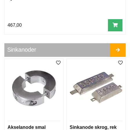
N
G
E
R
467,00
M
O
T
Sinkanoder
O
R
B
R
A
K
E
T
T
E
R
D
I
Akselanode smal
Sinkanode skrog, rek