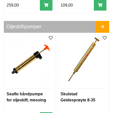
S
259,00
109,00
I
N
K
A
N
Oljeskiftpumper
O
D
E
R
T
A
N
K
E
R
O
G
Seaflo håndpumpe
Skulstad
K
for oljeskift, messing
Geidesprøyte 8-35
A
N
N