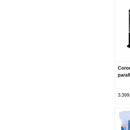
Coron
paraf
3.399