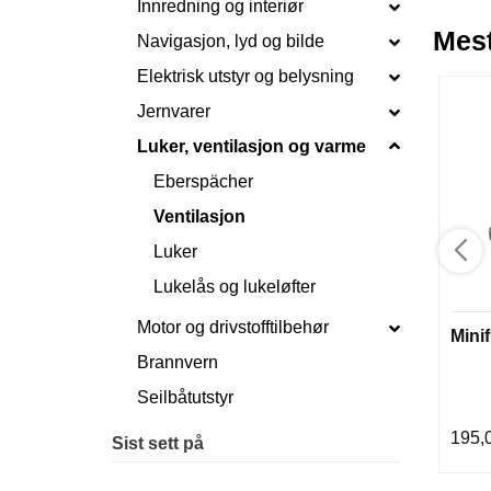
Innredning og interiør
Mest
Navigasjon, lyd og bilde
Elektrisk utstyr og belysning
Jernvarer
Luker, ventilasjon og varme
Eberspächer
Ventilasjon
Luker
Lukelås og lukeløfter
Motor og drivstofftilbehør
Mini
Brannvern
Seilbåtutstyr
195,
Sist sett på