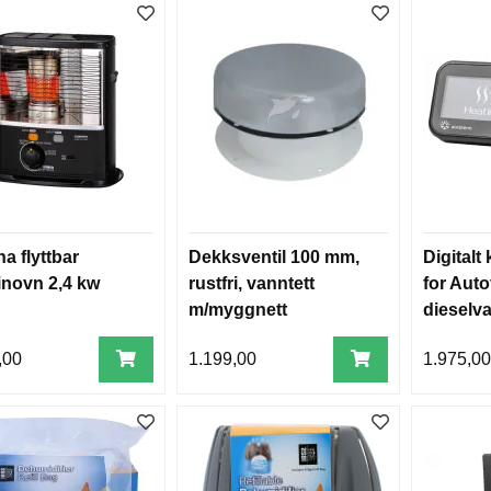
a flyttbar
Dekksventil 100 mm,
Digitalt
inovn 2,4 kw
rustfri, vanntett
for Aut
m/myggnett
dieselv
,00
1.199,00
1.975,0