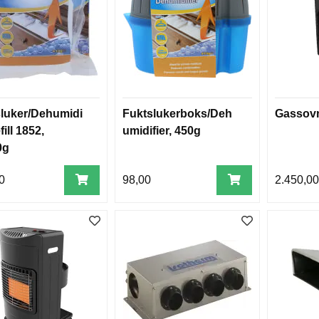
luker/Dehumidi
Fuktslukerboks/Deh
Gassovn
efill 1852,
umidifier, 450g
0g
0
98,00
2.450,0