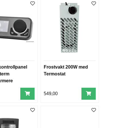
 kontrollpanel
Frostvakt 200W med
oterm
Termostat
armere
0
549,00