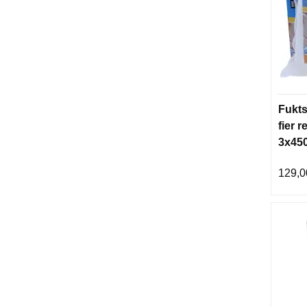
Fukts
fier r
3x45
129,0