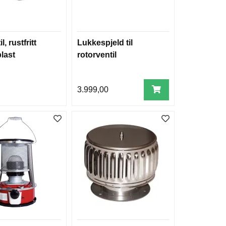
l, rustfritt
Lukkespjeld til
plast
rotorventil
3.999,00