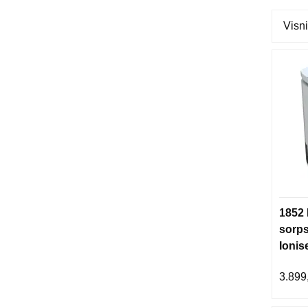
Visni
1852 
sorp
Ionis
3.899