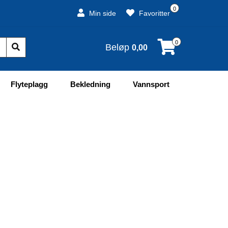
0
Min side
Favoritter
0
Beløp
0,00
Flyteplagg
Bekledning
Vannsport