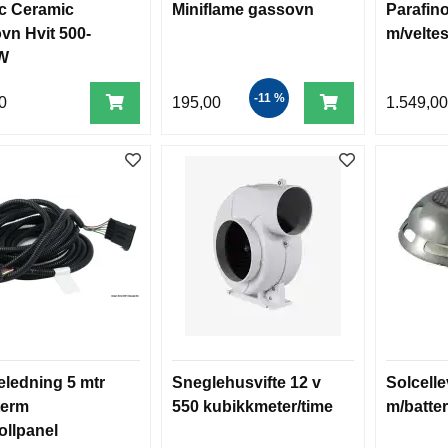
c Ceramic
Miniflame gassovn
Parafin
ovn Hvit 500-
m/veltes
W
-11 %
0
195,00
1.549,0
eledning 5 mtr
Sneglehusvifte 12 v
Solcelle
term
550 kubikkmeter/time
m/batter
ollpanel