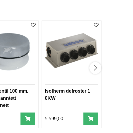
ntil 100 mm,
Isotherm defroster 1
Digitalt ko
vanntett
0KW
for Autote
nett
dieselvarm
0
5.599,00
1.975,00