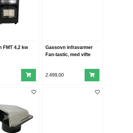
 FMT 4,2 kw
Gassovn infravarmer
Fan-tastic, med vifte
0
2.499,00