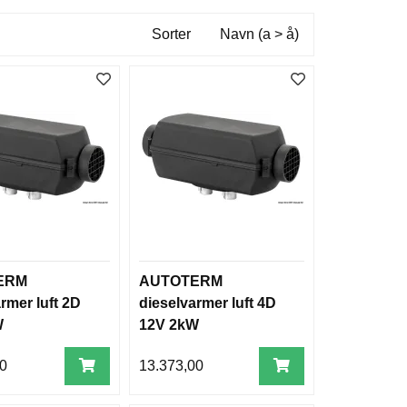
Sorter
Navn (a > å)
ERM
AUTOTERM
rmer luft 2D
dieselvarmer luft 4D
W
12V 2kW
00
13.373,00