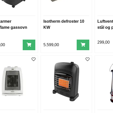
varmer
Isotherm defroster 10
Luftventi
flame gassovn
KW
stål og 
299,00
,00
5.599,00