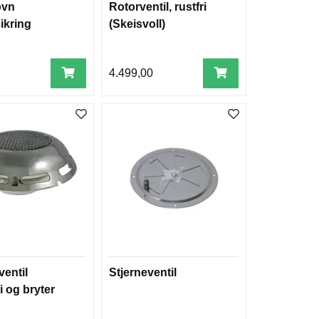
ovn
Rotorventil, rustfri
ikring
(Skeisvoll)
0
4.499,00
ventil
Stjerneventil
i og bryter