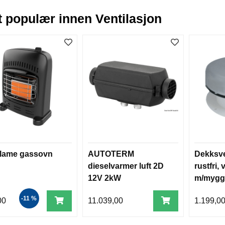
 populær innen Ventilasjon
flame gassovn
AUTOTERM
Dekksve
dieselvarmer luft 2D
rustfri, 
12V 2kW
m/mygg
-11 %
00
11.039,00
1.199,0