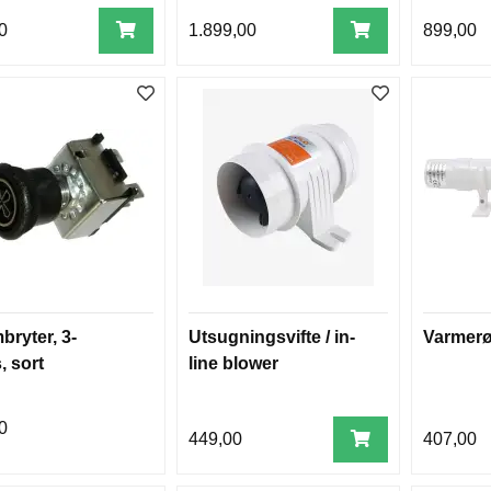
0
1.899,00
899,00
bryter, 3-
Utsugningsvifte / in-
Varmerø
, sort
line blower
0
449,00
407,00