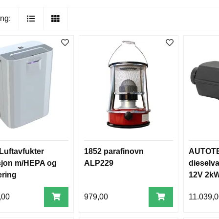
ng:
Luftavfukter
1852 parafinovn
AUTOT
sjon m/HEPA og
ALP229
dieselva
ering
12V 2k
,00
979,00
11.039,