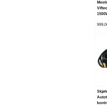
Mesti
Vifte
1500
999,0
Skjøt
Auto
kontr