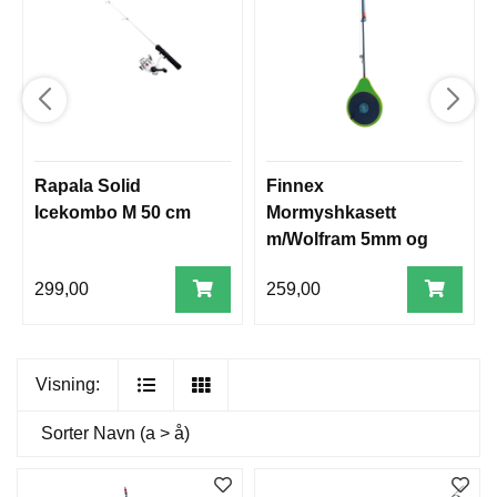
Rapala Solid
Finnex
Icekombo M 50 cm
Mormyshkasett
m/Wolfram 5mm og
Line 0.18mm
299,00
259,00
Visning:
Sorter
Navn (a > å)