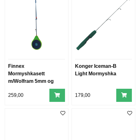
Finnex
Konger Iceman-B
Mormyshkasett
Light Mormyshka
m/Wolfram 5mm og
Line 0.18mm
259,00
179,00