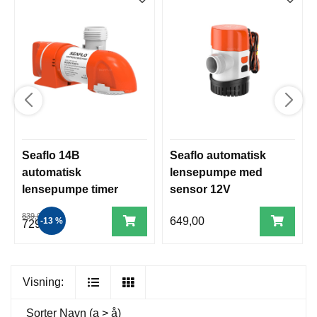
Seaflo 14B
Seaflo automatisk
automatisk
lensepumpe med
lensepumpe timer
sensor 12V
12V 1100 GPH
839,00
649,00
-13 %
729,00
Visning:
Sorter
Navn (a > å)