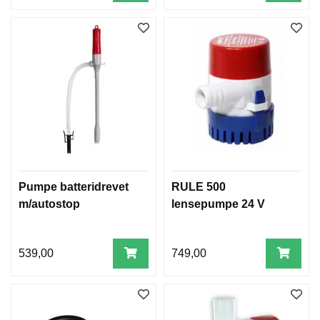
Pumpe batteridrevet
RULE 500
m/autostop
lensepumpe 24 V
539,00
749,00