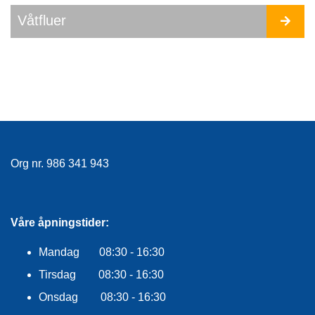
E
Våtfluer
A
M
E
R
T
Ø
R
R
F
L
Org nr. 986 341 943
U
E
R
Våre åpningstider:
V
Å
Mandag 08:30 - 16:30
T
Tirsdag 08:30 - 16:30
F
L
Onsdag 08:30 - 16:30
U