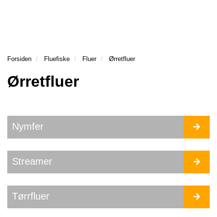
l
l
g
e
e
g
H
n
n
l
O
a
a
e
V
v
v
n
E
i
i
a
Forsiden
Fluefiske
Fluer
Ørretfluer
D
g
g
v
M
Ørretfluer
a
a
E
i
t
t
N
g
Y
i
i
a
o
o
t
n
n
i
N
Nymfer
Y
o
M
n
F
Streamer
E
R
S
Tørrfluer
T
R