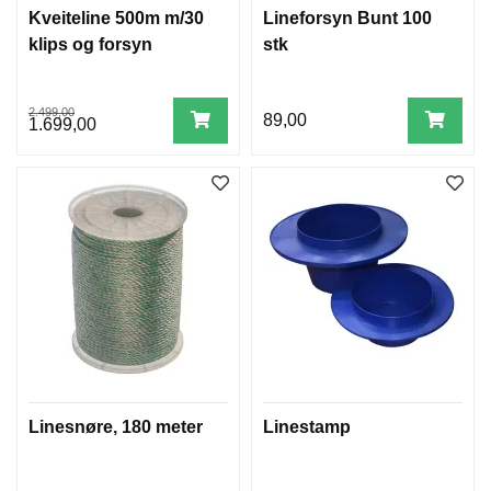
Kveiteline 500m m/30
Lineforsyn Bunt 100
klips og forsyn
stk
2.499,00
89,00
1.699,00
Linesnøre, 180 meter
Linestamp