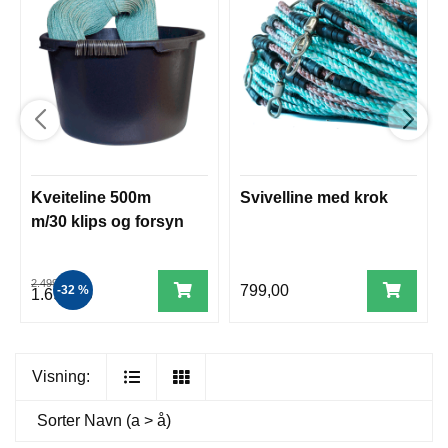
Kveiteline 500m
Svivelline med krok
m/30 klips og forsyn
2.499,00
799,00
-32 %
1.699,00
Visning:
Sorter
Navn (a > å)