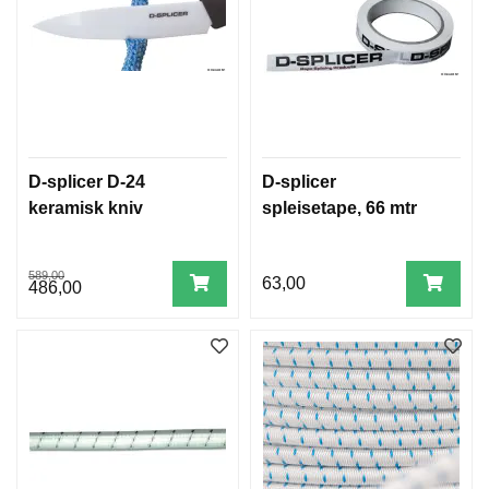
D-splicer D-24
D-splicer
keramisk kniv
spleisetape, 66 mtr
589,00
63,00
486,00