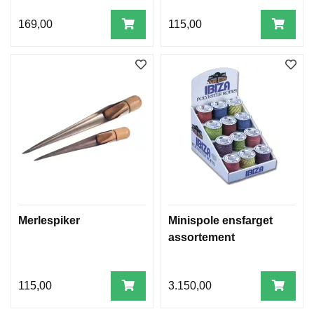
169,00
115,00
Merlespiker
Minispole ensfarget
assortement
115,00
3.150,00