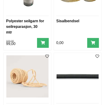
Polyester seilgarn for
Sisalbendsel
seilreparasjon, 30
mtr
103,00
0,00
99,00