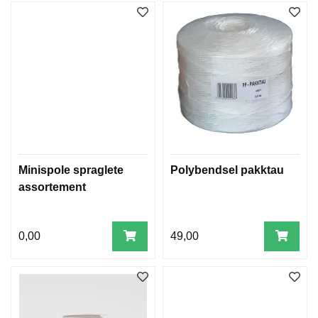
Minispole spraglete
Polybendsel pakktau
assortement
0,00
49,00