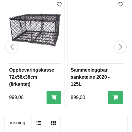
Oppbevaringskasse
Sammenleggbar
72x56x38cm
sanketeine 2020 -
(firkantet)
125L
999,00
899,00
Visning: