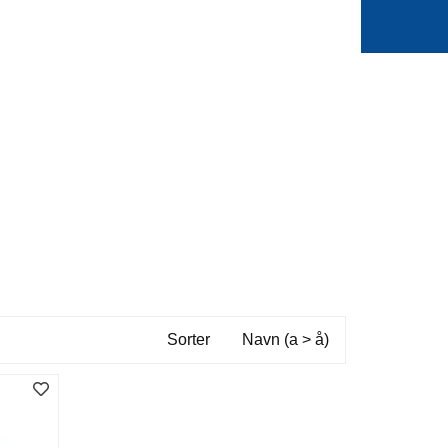
0
Min side
Favoritter
Sorter
Navn (a > å)