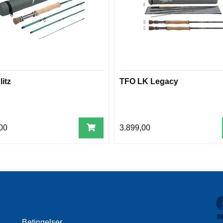
itz
TFO LK Legacy
00
3.899,00
Betingelser