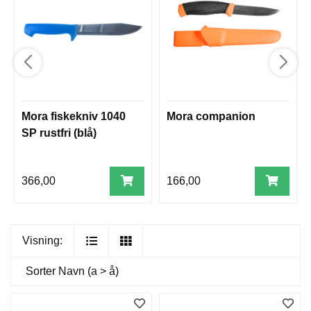
Mora fiskekniv 1040
Mora companion
SP rustfri (blå)
366,00
166,00
Visning:
Sorter
Navn (a > å)