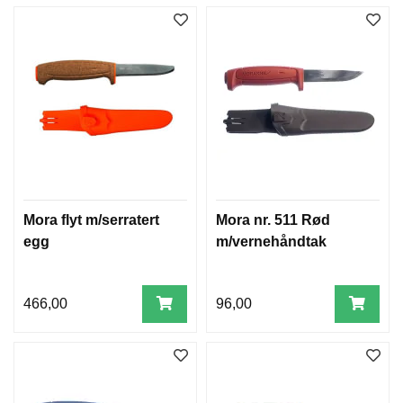
Mora flyt m/serratert
Mora nr. 511 Rød
egg
m/vernehåndtak
466,00
96,00