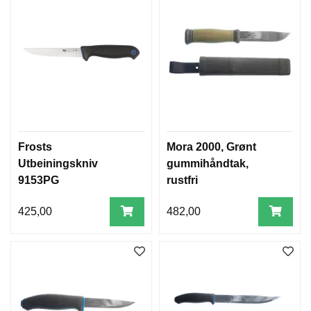
Frosts
Mora 2000, Grønt
Utbeiningskniv
gummihåndtak,
9153PG
rustfri
425,00
482,00