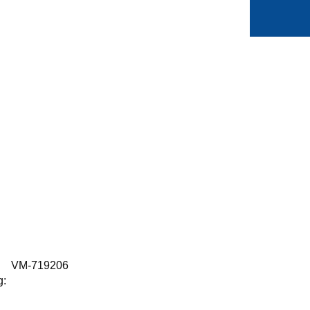
0
Min side
Favoritter
:
VM-719206
g: