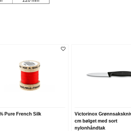
m
220 mm
% Pure French Silk
Victorinox Grønnsakskniv
cm bølget med sort
nylonhåndtak