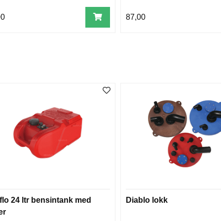
00
87,00
flo 24 ltr bensintank med
Diablo lokk
er