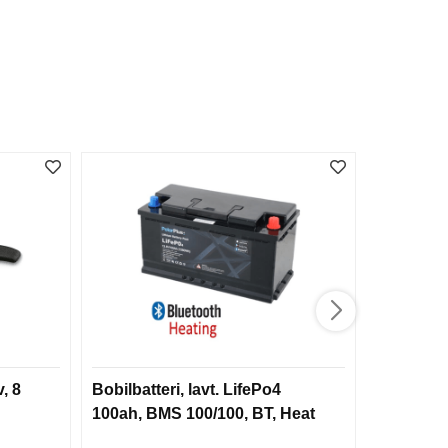
, 8
Bobilbatteri, lavt. LifePo4
Victorino
100ah, BMS 100/100, BT, Heat
SwissToo
lærslire (