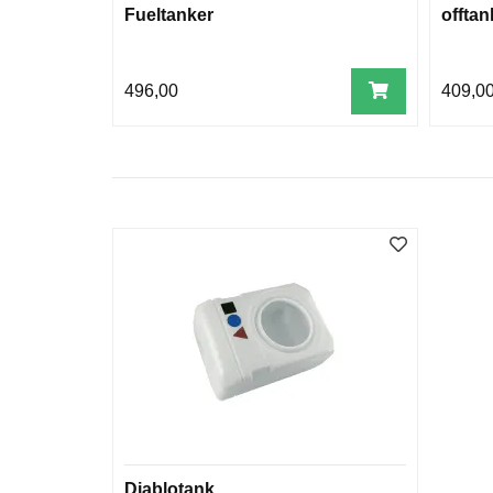
Fueltanker
offtan
496,00
409,0
Diablotank