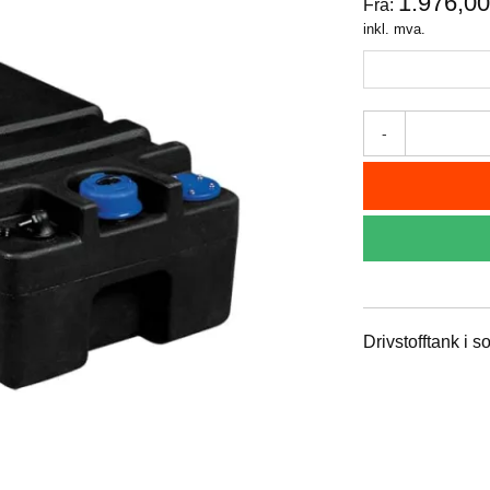
1.976,0
Fra:
inkl. mva.
-
Drivstofftank i s