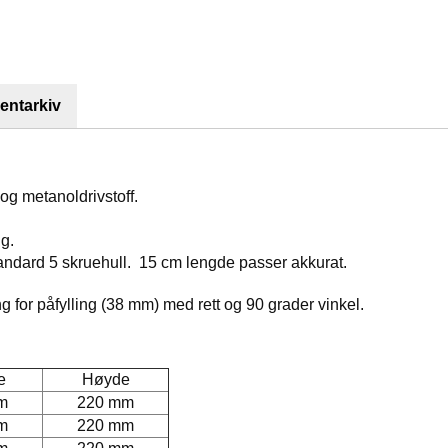
ntarkiv
 og metanoldrivstoff.
g.
standard 5 skruehull. 15 cm lengde passer akkurat.
g for påfylling (38 mm) med rett og 90 grader vinkel.
e
Høyde
m
220 mm
m
220 mm