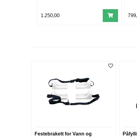
1.250,00
799
Festebrakett for Vann og
Påfyll