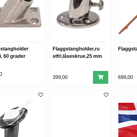
stangholder
Flaggstangholder,ru
Flaggs
i, 60 grader
stfri,låseskrue,25 mm
0
399,00
699,00