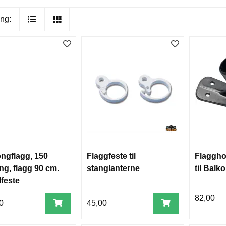
ng:
ngflagg, 150
Flaggfeste til
Flagghol
ng, flagg 90 cm.
stanglanterne
til Balk
lfeste
82,00
0
45,00