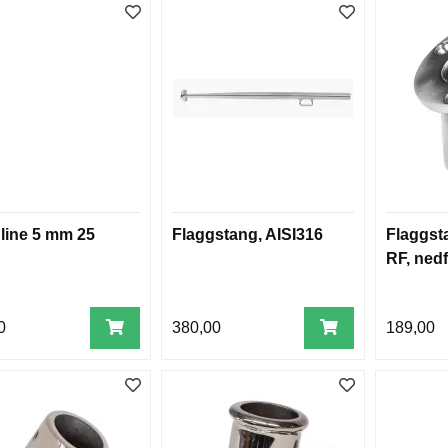
line 5 mm 25
Flaggstang, AISI316
Flaggst
RF, nedf
0
380,00
189,00