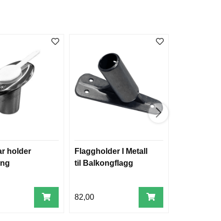
ar holder
Flaggholder I Metall
Utenlandske
ang
til Balkongflagg
agg
82,00
99,00