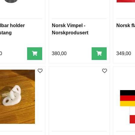
llbar holder
Norsk Vimpel -
Norsk f
stang
Norskprodusert
0
380,00
349,00