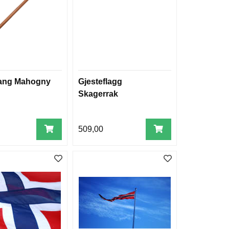
tang Mahogny
Gjesteflagg
Skagerrak
509,00