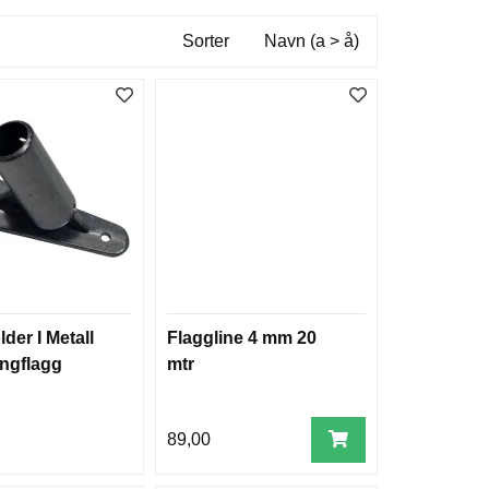
Sorter
Navn (a > å)
der I Metall
Flaggline 4 mm 20
ongflagg
mtr
89,00