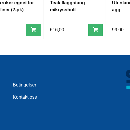
kroker egnet for
Teak flaggstang
Utenlan
liner (2-pk)
m/kryssholt
agg
616,00
99,00
Betingelser
Kontakt oss