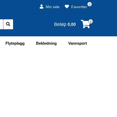
0
Min side
Favoritter
0
Beløp
0,00
Flyteplagg
Bekledning
Vannsport