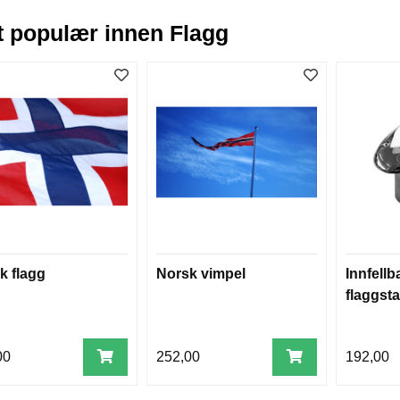
 populær innen Flagg
k flagg
Norsk vimpel
Innfellb
flaggst
00
252,00
192,00