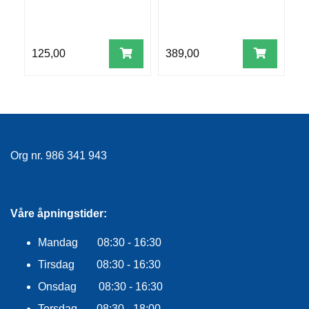
R
O
G
G
125,00
389,00
9
A
R
N
F
L
Org nr. 986 341 943
Y
T
E
P
Våre åpningstider:
L
A
G
Mandag 08:30 - 16:30
G
Tirsdag 08:30 - 16:30
Onsdag 08:30 - 16:30
B
Torsdag 08:30 - 18:00