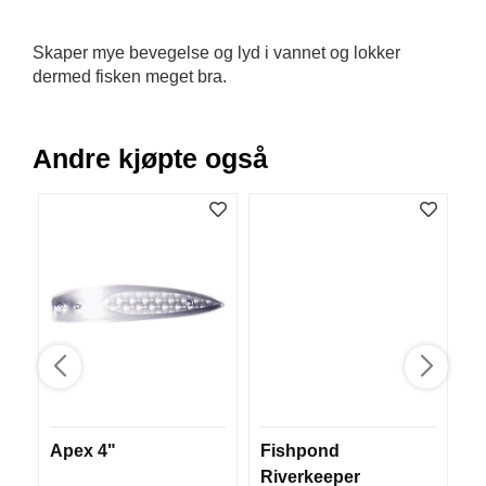
B
Å
Skaper mye bevegelse og lyd i vannet og lokker
T
dermed fisken meget bra.
U
T
S
T
Andre kjøpte også
Y
R
K
N
I
V
E
R
T
Apex 4"
Fishpond
A
A
Riverkeeper
s
U