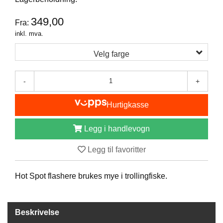
I
S
349,00
K
Fra:
E
inkl. mva.
U
T
Velg farge
S
T
Y
-
+
R
Hurtigkasse
F
Legg i handlevogn
L
U
Legg til favoritter
E
F
I
Hot Spot flashere brukes mye i trollingfiske.
S
K
E
Beskrivelse