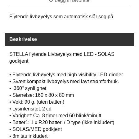
Legg til favoritter
B
Å
Flytende livbøyelys som automatisk slår seg på
T
U
T
S
Beskrivelse
T
Y
R
STELLA flytende Livbøyelys med LED - SOLAS
godkjent
K
• Flytende livbøyelys med high-visibility LED-dioder
N
• Svært kompakt livbøyelys med lavt strømforbruk.
I
• 360° synlilghet
V
• Størrelse: 160 x 80 x 80 mm
E
• Vekt: 90 g. (uten batteri)
R
• Lysintensitet: 2 cd
• Varighet: Ca. 8 timer med 60 blink/minutt
• Batter1: 1 x R20 batteri / D type (ikke inkludert)
T
• SOLAS/MED godkjent
A
• 3m tau inkludert
U