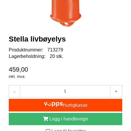
I
S
K
E
U
T
S
Stella livbøyelys
T
Y
Produktnummer:
713279
R
Lagerbeholdning:
20 stk.
459,00
F
inkl. mva.
L
U
E
-
+
F
I
Hurtigkasse
S
K
E
Legg i handlevogn