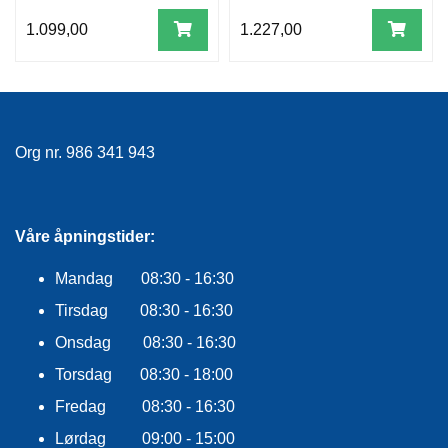
F
L
1.099,00
1.227,00
A
G
G
S
I
Org nr. 986 341 943
K
K
E
R
Våre åpningstider:
H
E
Mandag 08:30 - 16:30
T
Tirsdag 08:30 - 16:30
Onsdag 08:30 - 16:30
Torsdag 08:30 - 18:00
Fredag 08:30 - 16:30
Lørdag 09:00 - 15:00