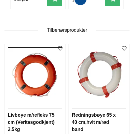
155,00
E
K
L
E
D
Tilbehørsprodukter
N
I
N
G
V
A
N
N
S
P
O
R
T
Livbøye m/refleks 75
Redningsbøye 65 x
cm (Veritasgodkjent)
40 cm,hvit m/rød
2.5kg
band