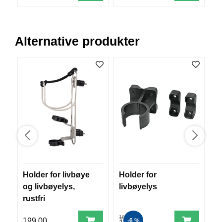
R
O
G
G
Alternative produkter
A
R
N
F
L
Y
T
E
P
L
A
G
Holder for livbøye
Holder for
H
G
og livbøyelys,
livbøyelys
o
rustfri
B
165,00
199,00
4
-6 %