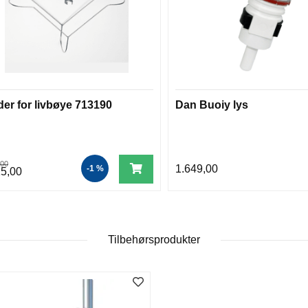
der for livbøye 713190
Dan Buoiy lys
,00
1.649,00
-1 %
15,00
Tilbehørsprodukter