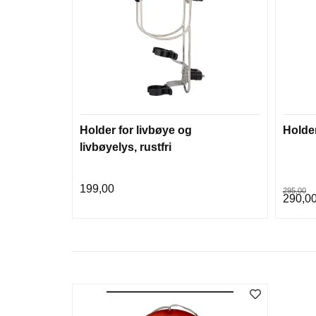
Holder for livbøye og
Holder
livbøyelys, rustfri
199,00
295,00
290,0