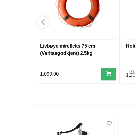
Livbøye m/refleks 75 cm
Hol
(Veritasgodkjent) 2.5kg
1.233
1.099,00
1.2