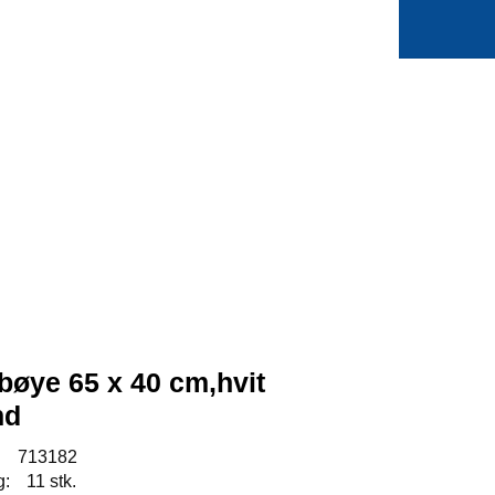
0
Min side
Favoritter
øye 65 x 40 cm,hvit
nd
:
713182
g:
11 stk.