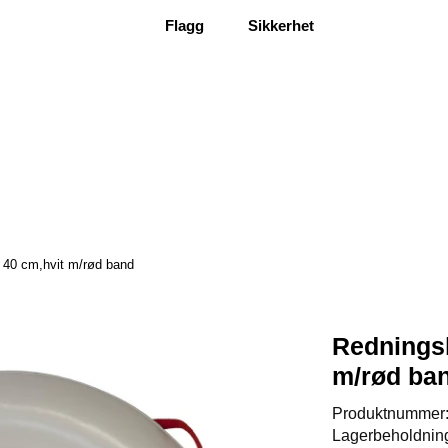
Flagg
Sikkerhet
 40 cm,hvit m/rød band
Redningsb
m/rød ba
Produktnummer
Lagerbeholdnin