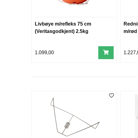
Livbøye m/refleks 75 cm
Redni
(Veritasgodkjent) 2.5kg
m/rød
1.099,00
1.227,