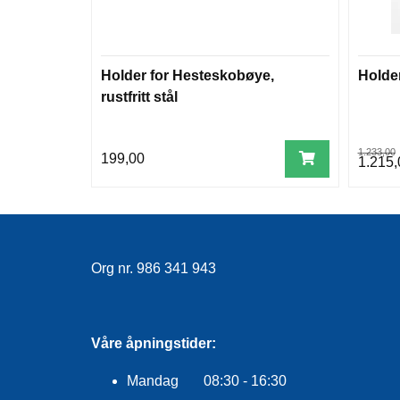
Holder for Hesteskobøye,
Holder
rustfritt stål
1.233,00
199,00
1.215,
Org nr. 986 341 943
Våre åpningstider:
Mandag 08:30 - 16:30