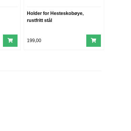
Holder for Hesteskobøye,
Holder fo
rustfritt stål
1.233,00
199,00
1.215,00