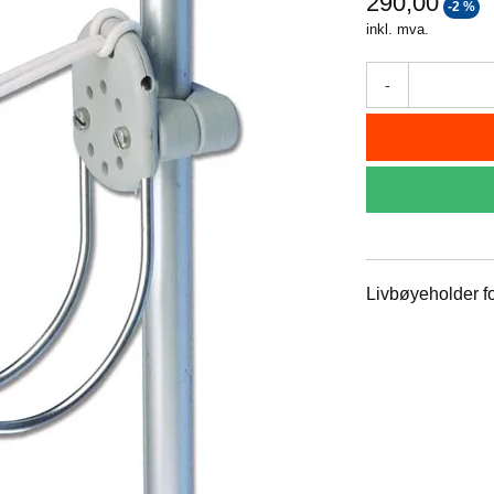
290,00
-2 %
inkl. mva.
-
Livbøyeholder fo