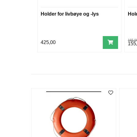
Holder for livbøye og -lys
Hold
165,0
425,00
155