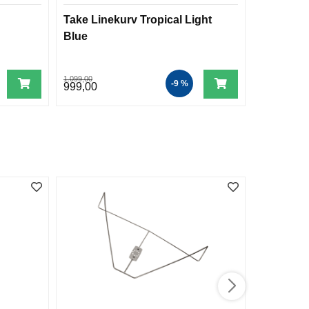
Take Linekurv Tropical Light
Rorkultfo
Blue
påhengs
1.099,00
399,00
-9 %
999,00