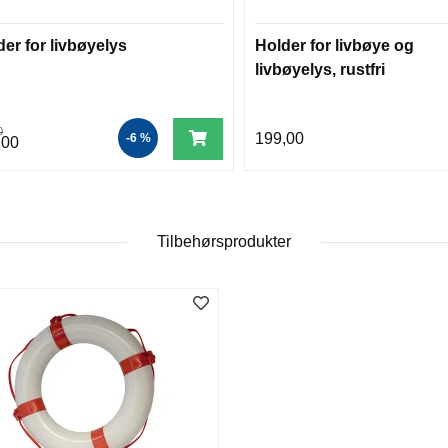
er for livbøyelys
Holder for livbøye og
livbøyelys, rustfri
0
199,00
-6 %
,00
Tilbehørsprodukter