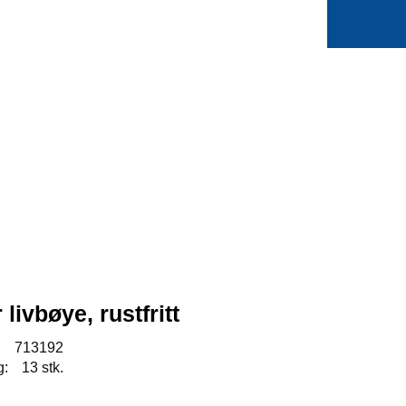
0
Min side
Favoritter
 livbøye, rustfritt
:
713192
g:
13 stk.