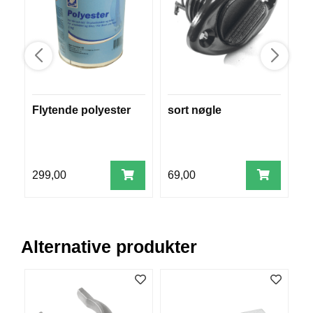
V
E
R
K
O
G
F
O
Flytende polyester
sort nøgle
K
R
m
T
Ø
(
Y
N
299,00
69,00
5
I
N
G
Alternative produkter
T
E
I
N
E