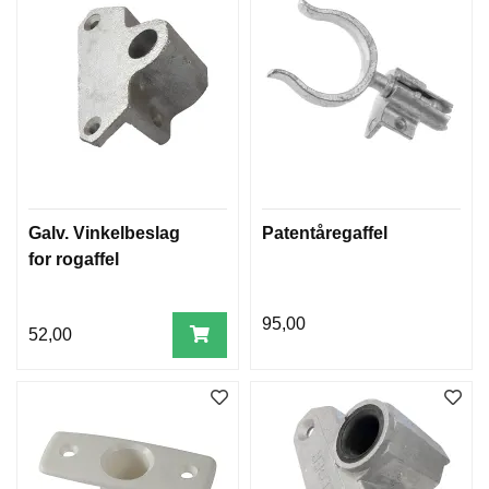
F
L
A
G
G
S
I
K
K
E
Galv. Vinkelbeslag
Patentåregaffel
R
for rogaffel
H
E
T
95,00
52,00