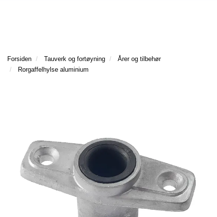
l
l
g
e
e
g
T
n
n
l
I
a
a
e
L
v
v
n
B
i
i
a
Forsiden
Tauverk og fortøyning
Årer og tilbehør
A
g
g
v
Rorgaffelhylse aluminium
K
a
a
E
i
t
t
T
g
I
i
i
a
L
o
o
t
F
n
n
i
O
o
R
n
S
I
D
E
N
F