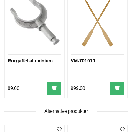
E
K
L
E
D
N
I
N
G
Rorgaffel aluminium
VM-701010
V
A
N
N
89,00
999,00
S
P
O
R
Alternative produkter
T