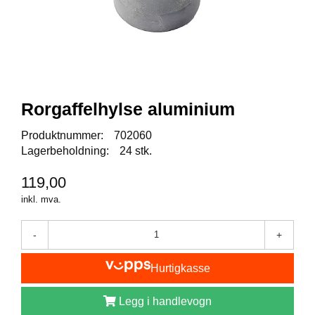
I
S
K
E
U
T
S
T
Rorgaffelhylse aluminium
Y
R
Produktnummer:
702060
Lagerbeholdning:
24 stk.
F
119,00
L
U
inkl. mva.
E
F
-
+
I
S
K
Hurtigkasse
E
Legg i handlevogn