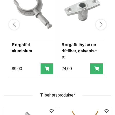
R
O
G
G
A
R
N
Rorgaffel
Rorgaffelhylse ne
V
F
aluminium
dfellbar, galvanise
a
L
rt
Y
T
89,00
24,00
1
E
P
L
A
G
G
Tilbehørsprodukter
B