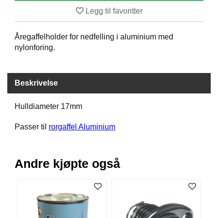
B
Legg til favoritter
Å
T
Åregaffelholder for nedfelling i aluminium med
U
T
nylonforing.
S
T
Y
Beskrivelse
R
Hulldiameter 17mm
K
N
Passer til
rorgaffel Aluminium
I
V
E
Andre kjøpte også
R
T
A
U