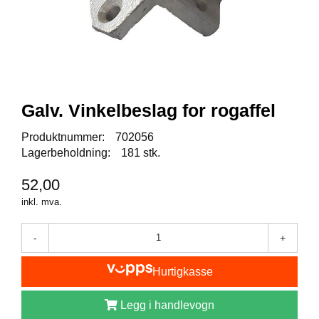
I
S
K
E
U
T
S
T
Galv. Vinkelbeslag for rogaffel
Y
R
Produktnummer:
702056
Lagerbeholdning:
181 stk.
F
52,00
L
U
inkl. mva.
E
F
-
+
I
S
K
Hurtigkasse
E
Legg i handlevogn