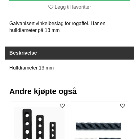
B
Legg til favoritter
Å
T
Galvanisert vinkelbeslag for rogaffel. Har en
U
T
hulldiameter på 13 mm
S
T
Y
Beskrivelse
R
Hulldiameter 13 mm
K
N
I
Andre kjøpte også
V
E
R
T
A
U