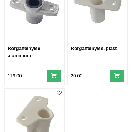
E
K
L
E
D
N
I
N
G
Rorgaffelhylse
Rorgaffelhylse, plast
aluminium
V
A
119,00
20,00
N
N
S
P
O
R
T