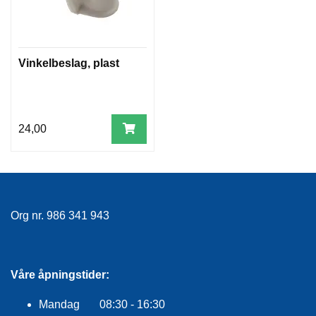
F
L
A
G
G
Vinkelbeslag, plast
S
I
K
24,00
K
E
R
H
E
T
Org nr. 986 341 943
Våre åpningstider:
Mandag 08:30 - 16:30