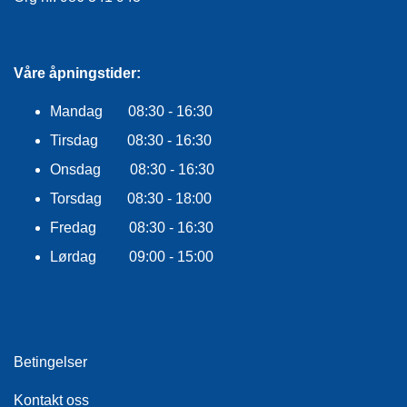
F
L
A
G
G
Våre åpningstider:
Mandag 08:30 - 16:30
S
I
Tirsdag 08:30 - 16:30
K
K
Onsdag 08:30 - 16:30
E
Torsdag 08:30 - 18:00
R
H
Fredag 08:30 - 16:30
E
T
Lørdag 09:00 - 15:00
Betingelser
Kontakt oss