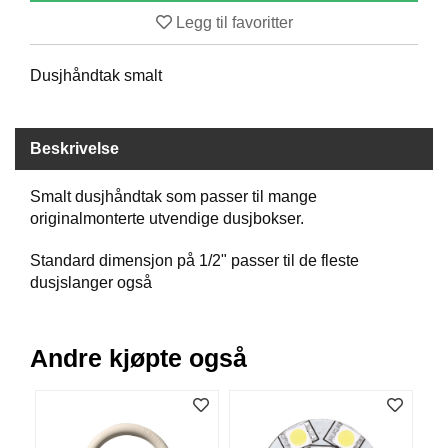
B
Legg til favoritter
Å
T
Dusjhåndtak smalt
U
T
S
T
Beskrivelse
Y
R
Smalt dusjhåndtak som passer til mange
originalmonterte utvendige dusjbokser.
K
N
Standard dimensjon på 1/2" passer til de fleste
I
dusjslanger også
V
E
R
Andre kjøpte også
T
A
U