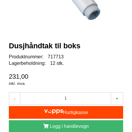
I
S
K
E
U
T
S
T
Dusjhåndtak til boks
Y
R
Produktnummer:
717713
Lagerbeholdning:
12 stk.
F
231,00
L
U
inkl. mva.
E
F
-
+
I
S
K
Hurtigkasse
E
Legg i handlevogn