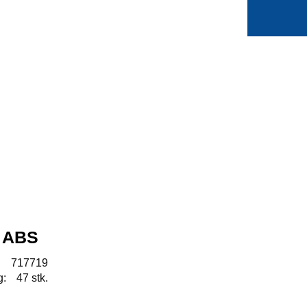
0
Min side
Favoritter
 ABS
:
717719
g:
47 stk.