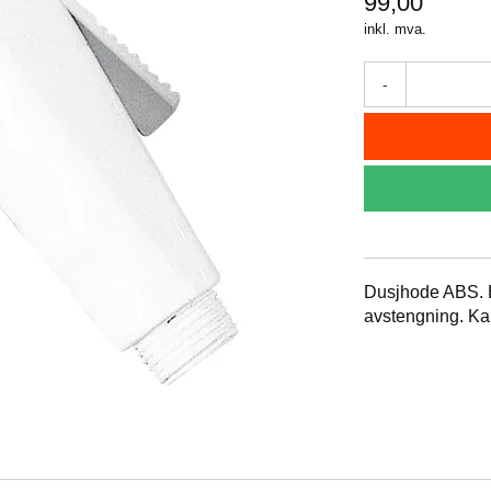
99,00
inkl. mva.
-
Dusjhode ABS. H
avstengning. Kan