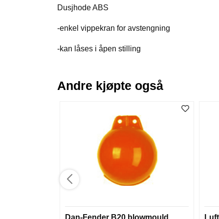
Dusjhode ABS
-enkel vippekran for avstengning
-kan låses i åpen stilling
Andre kjøpte også
Dan-Fender B20 blowmould
Luft