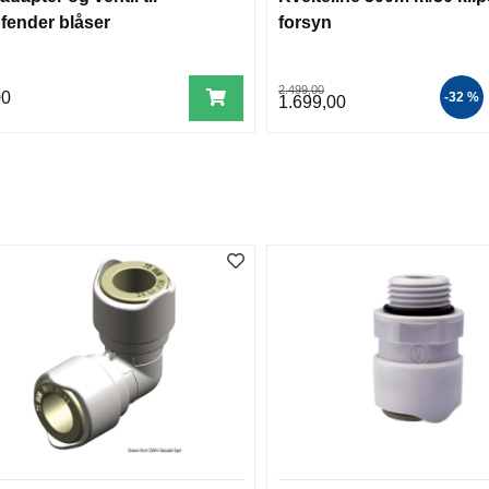
fender blåser
forsyn
2.499,00
00
-32 %
1.699,00