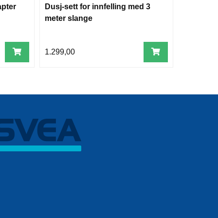
pter
Dusj-sett for innfelling med 3
Frisørbat
meter slange
1.299,00
1.499,00