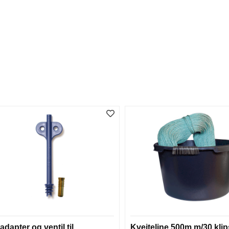
adapter og ventil til
Kveiteline 500m m/30 kli