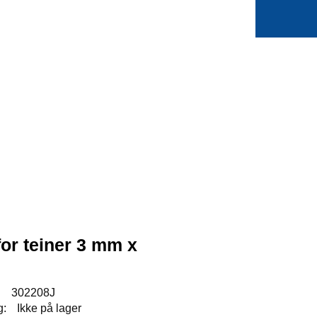
0
Min side
Favoritter
for teiner 3 mm x
:
302208J
g:
Ikke på lager