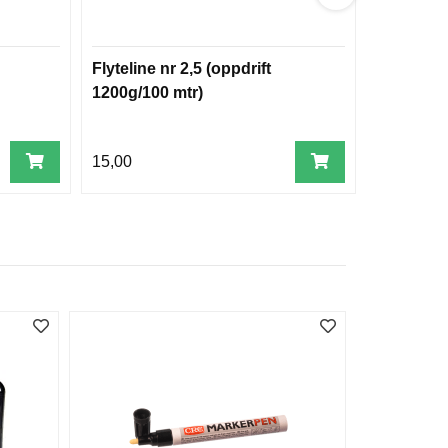
Flyteline nr 2,5 (oppdrift
Tjærebeh
1200g/100 mtr)
g
15,00
149,00