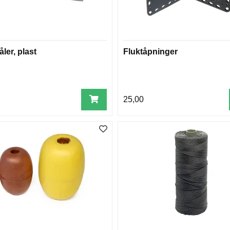
ler, plast
Fluktåpninger
25,00