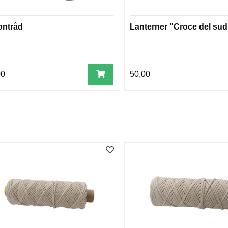
ontråd
Lanterner "Croce del sud
00
50,00