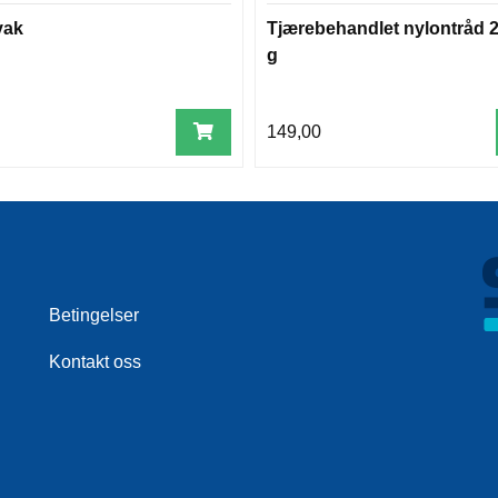
vak
Tjærebehandlet nylontråd 
g
149,00
Betingelser
Kontakt oss