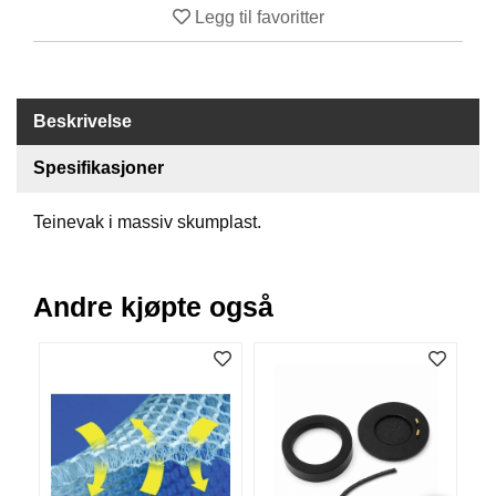
Legg til favoritter
B
Å
T
U
T
Beskrivelse
S
T
Y
Spesifikasjoner
R
Teinevak i massiv skumplast.
K
N
Andre kjøpte også
I
V
E
R
T
A
U