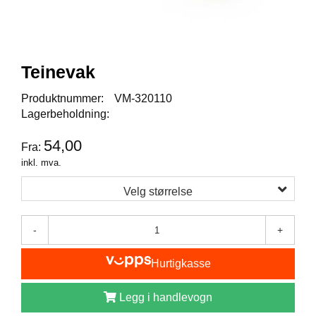
I
S
K
E
U
Teinevak
T
S
T
Produktnummer:
VM-320110
Y
Lagerbeholdning:
R
54,00
Fra:
inkl. mva.
F
L
Velg størrelse
U
E
F
-
+
I
S
Hurtigkasse
K
E
Legg i handlevogn