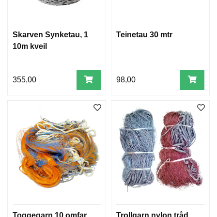
F
L
A
G
Skarven Synketau, 1
Teinetau 30 mtr
G
10m kveil
S
I
355,00
98,00
K
K
E
R
H
E
T
Toggegarn 10 omfar
Trollgarn nylon tråd