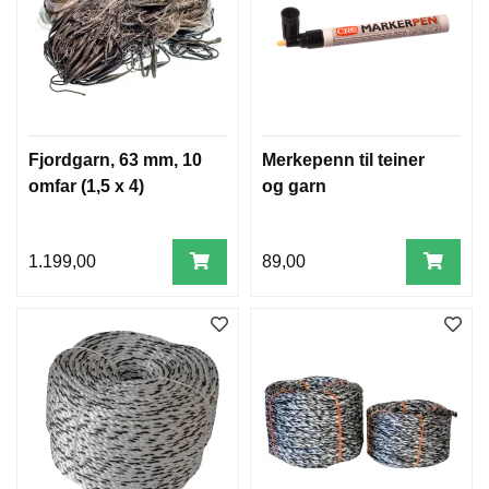
E
K
L
E
D
N
I
N
Fjordgarn, 63 mm, 10
Merkepenn til teiner
G
omfar (1,5 x 4)
og garn
V
1.199,00
89,00
A
N
N
S
P
O
R
T