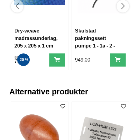
V
E
R
K
O
Dry-weave
Skulstad
L
G
madrassunderlag,
pakningssett
2
F
O
205 x 205 x 1 cm
pumpe 1 - 1a - 2 -
k
R
2a
T
999,00
949,00
2
-20 %
799,00
Ø
Y
N
I
N
Alternative produkter
G
T
E
I
N
E