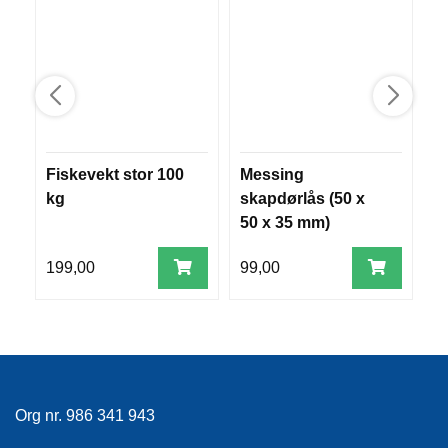
V
E
R
K
O
G
F
O
R
Fiskevekt stor 100
Messing
M
T
kg
skapdørlås (50 x
e
Ø
Y
50 x 35 mm)
N
I
199,00
99,00
2
N
G
T
E
I
Org nr. 986 341 943
N
E