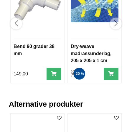
B
Å
T
U
T
S
T
Y
Bend 90 grader 38
Dry-weave
Y
R
mm
madrassunderlag,
I
205 x 205 x 1 cm
L
C
K
999,00
149,00
1
-20 %
799,00
N
I
V
E
R
Alternative produkter
T
A
U