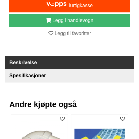
I
Hurtigkasse
S
K
E
Legg i handlevogn
U
T
Legg til favoritter
S
T
Y
R
Beskrivelse
Spesifikasjoner
F
L
U
E
F
Andre kjøpte også
I
S
K
E