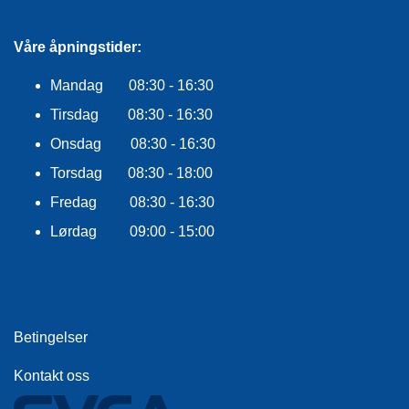
R
O
Våre åpningstider:
G
G
A
Mandag 08:30 - 16:30
R
Tirsdag 08:30 - 16:30
N
Onsdag 08:30 - 16:30
Torsdag 08:30 - 18:00
F
L
Fredag 08:30 - 16:30
Y
T
Lørdag 09:00 - 15:00
E
P
L
A
G
G
Betingelser
Kontakt oss
B