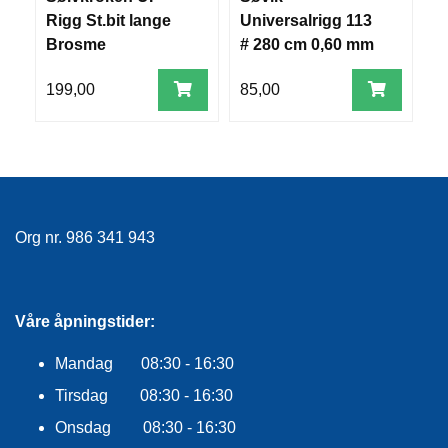
R
Rigg St.bit lange
Universalrigg 113
U
O
Brosme
# 280 cm 0,60 mm
2
G
G
A
199,00
85,00
8
R
N
F
L
Y
Org nr. 986 341 943
T
E
P
L
Våre åpningstider:
A
G
Mandag 08:30 - 16:30
G
Tirsdag 08:30 - 16:30
Onsdag 08:30 - 16:30
B