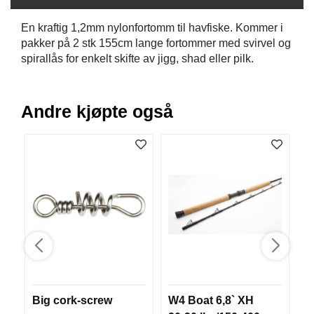
B
Å
En kraftig 1,2mm nylonfortomm til havfiske. Kommer i
T
pakker på 2 stk 155cm lange fortommer med svirvel og
U
spirallås for enkelt skifte av jigg, shad eller pilk.
T
S
T
Y
Andre kjøpte også
R
K
N
I
V
E
R
T
A
Big cork-screw
W4 Boat 6,8` XH
M
U