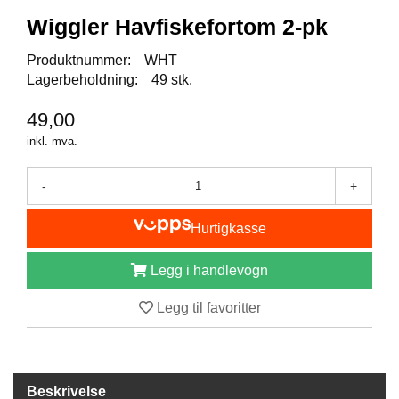
I
S
Wiggler Havfiskefortom 2-pk
K
E
Produktnummer:
WHT
U
Lagerbeholdning:
49 stk.
T
S
49,00
T
Y
inkl. mva.
R
-
+
F
Hurtigkasse
L
U
E
Legg i handlevogn
F
I
Legg til favoritter
S
K
E
Beskrivelse