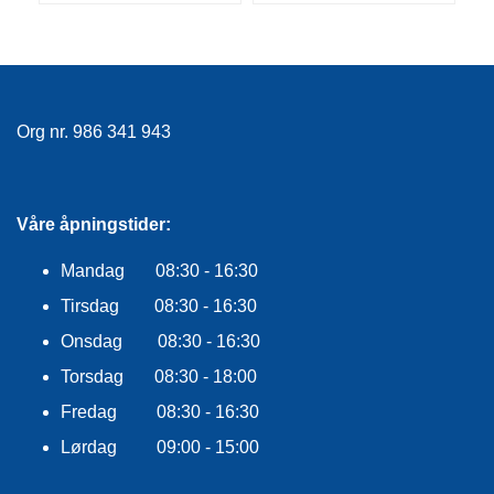
E
K
L
E
D
N
Org nr. 986 341 943
I
N
G
Våre åpningstider:
V
Mandag 08:30 - 16:30
A
N
Tirsdag 08:30 - 16:30
N
S
Onsdag 08:30 - 16:30
P
Torsdag 08:30 - 18:00
O
R
Fredag 08:30 - 16:30
T
Lørdag 09:00 - 15:00