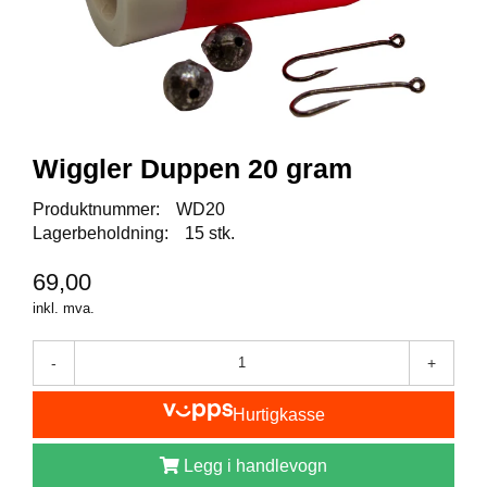
I
S
K
E
U
T
S
T
Wiggler Duppen 20 gram
Y
R
Produktnummer:
WD20
Lagerbeholdning:
15 stk.
F
69,00
L
U
inkl. mva.
E
F
-
+
I
S
K
Hurtigkasse
E
Legg i handlevogn