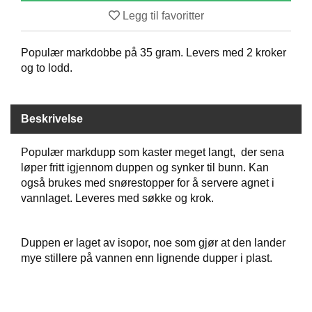
B
Legg til favoritter
Å
T
Populær markdobbe på 35 gram. Levers med 2 kroker
U
T
og to lodd.
S
T
Y
Beskrivelse
R
Populær markdupp som kaster meget langt, der sena
K
løper fritt igjennom duppen og synker til bunn. Kan
N
også brukes med snørestopper for å servere agnet i
I
vannlaget. Leveres med søkke og krok.
V
E
R
Duppen er laget av isopor, noe som gjør at den lander
mye stillere på vannen enn lignende dupper i plast.
T
A
U