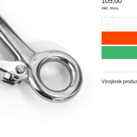
105,00
inkl. mva.
-
Vinsjkrok produse