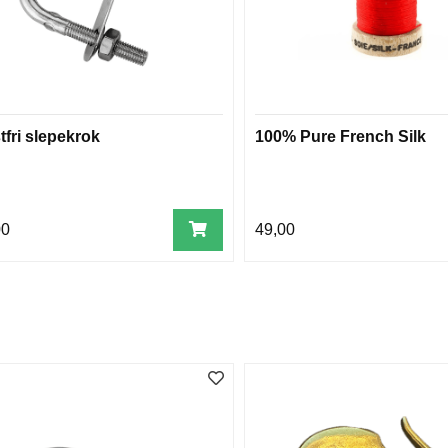
tfri slepekrok
100% Pure French Silk
00
49,00