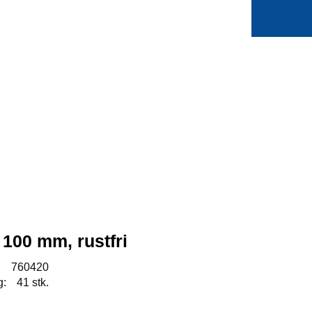
0
Min side
Favoritter
 100 mm, rustfri
:
760420
g:
41 stk.