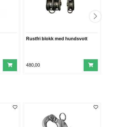
Rustfri blokk med hundsvott
Limpet R
480,00
115,00