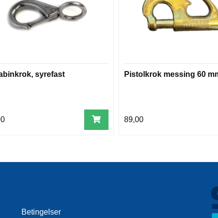
abinkrok, syrefast
Pistolkrok messing 60 m
00
89,00
Betingelser