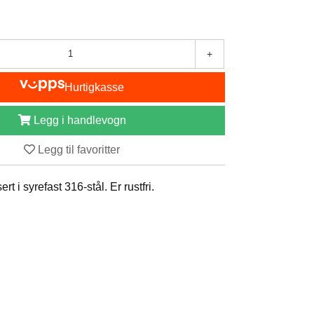
+
Hurtigkasse
Legg i handlevogn
Legg til favoritter
rt i syrefast 316-stål. Er rustfri.