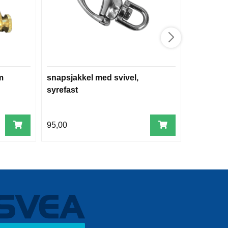
m
snapsjakkel med svivel,
Pelikankr
syrefast
95,00
24,00