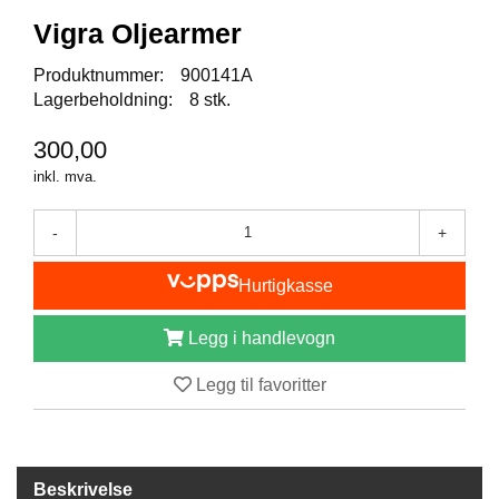
I
S
Vigra Oljearmer
K
E
Produktnummer:
900141A
U
Lagerbeholdning:
8 stk.
T
S
300,00
T
Y
inkl. mva.
R
-
+
F
Hurtigkasse
L
U
E
Legg i handlevogn
F
I
Legg til favoritter
S
K
E
Beskrivelse