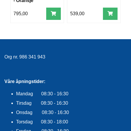
- Oransje
R
O
795,00
539,00
4
G
G
A
R
N
Org nr. 986 341 943
F
L
Y
T
E
Våre åpningstider:
P
L
Mandag 08:30 - 16:30
A
G
Tirsdag 08:30 - 16:30
G
Onsdag 08:30 - 16:30
Torsdag 08:30 - 18:00
B