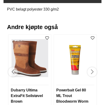
B
Å
PVC belagt polyester 330 g/m2
T
U
T
Andre kjøpte også
S
T
Y
R
K
N
I
V
E
R
Dubarry Ultima
Powerbait Gel 80
P
T
ExtraFit Seilstøvel
ML Trout
M
A
Brown
Bloodworm Worm
S
U