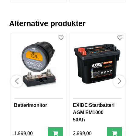
Alternative produkter
Batterimonitor
EXIDE Startbatteri
1
AGM EM1000
A
50Ah
1.999,00
2.999,00
2