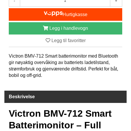
-
+
B
Å
Hurtigkasse
T
U
T
Legg i handlevogn
S
T
Legg til favoritter
Y
R
Victron BMV-712 Smart batterimonitor med Bluetooth
gir nøyaktig overvåking av batteriets ladetilstand,
strømforbruk og gjenværende driftstid. Perfekt for båt,
K
bobil og off-grid.
N
I
V
E
Beskrivelse
R
Victron BMV-712 Smart
T
Batterimonitor – Full
A
U