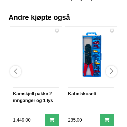
F
L
A
Andre kjøpte også
G
G
S
I
K
K
E
R
H
E
T
Kamskjell pakke 2
Kabelskosett
T
innganger og 1 lys
m
k
1.449,00
235,00
8