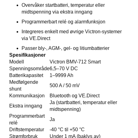
E
Overvåker startbatteri, temperatur eller
K
midtspenning via ekstra inngang
L
E
Programmerbart relé og alarmfunksjon
D
N
Integreres enkelt med øvrige Victron-systemer
I
via VE.Direct
N
Passer bly-, AGM-, gel- og litiumbatterier
G
Spesifikasjoner
Modell
Victron BMV-712 Smart
Spenningsområde
6,5–70 V DC
V
Batterikapasitet
1–9999 Ah
A
N
Medfølgende
500 A / 50 mV
N
shunt
S
Kommunikasjon
Bluetooth og VE.Direct
P
Ja (startbatteri, temperatur eller
O
Ekstra inngang
midtspenning)
R
Programmerbart
T
Ja
relé
Driftstemperatur
-40 °C til +50 °C
Strømforbruk
Under 1 mA (baklys av)