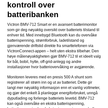
kontroll over
V
E
batteribanken
R
K
O
Victron BMV-712 Smart er en avansert batterimonitor
G
som gir deg nøyaktig oversikt over batteriets tilstand til
F
enhver tid. Med innebygd Bluetooth kan du overvåke
O
R
batterispenning, strømforbruk, ladetilstand og
T
gjenværende driftstid direkte fra smarttelefonen via
Ø
VictronConnect-appen – helt uten ekstra tilbehør. Den
Y
høye målenøyaktigheten gjør BMV-712 til et ideelt valg
N
for båt, bobil, hytte, off-grid-anlegg og andre
I
installasjoner hvor batteriovervåking er avgjørende.
N
G
Monitoren leveres med en presis 500 A shunt som
registrerer all strøm inn og ut av batteriet. Dette gir
langt mer nøyaktig informasjon enn et vanlig voltmeter,
T
og gjør det enkelt å planlegge energiforbruket, unngå
E
I
dyputlading og forlenge batteriets levetid. BMV-712
N
kan også overvåke en ekstra batterispenning,
E