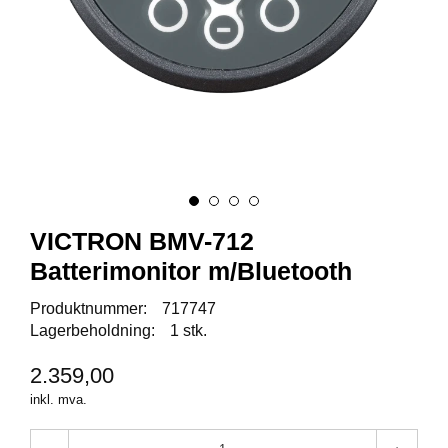
I
S
K
E
U
T
S
T
Y
R
VICTRON BMV-712
F
L
Batterimonitor m/Bluetooth
U
E
Produktnummer:
717747
F
Lagerbeholdning:
1 stk.
I
S
2.359,00
K
E
inkl. mva.