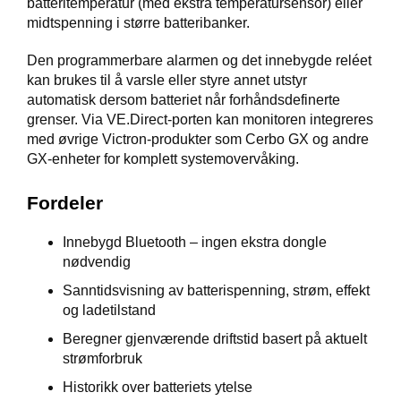
batteritemperatur (med ekstra temperatursensor) eller
R
midtspenning i større batteribanker.
O
G
Den programmerbare alarmen og det innebygde reléet
G
kan brukes til å varsle eller styre annet utstyr
A
R
automatisk dersom batteriet når forhåndsdefinerte
N
grenser. Via VE.Direct-porten kan monitoren integreres
med øvrige Victron-produkter som Cerbo GX og andre
GX-enheter for komplett systemovervåking.
F
L
Fordeler
Y
T
Innebygd Bluetooth – ingen ekstra dongle
E
P
nødvendig
L
Sanntidsvisning av batterispenning, strøm, effekt
A
og ladetilstand
G
G
Beregner gjenværende driftstid basert på aktuelt
strømforbruk
Historikk over batteriets ytelse
B