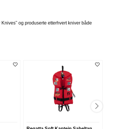
 Knives" og produserte etterhvert kniver både
Regatta Soft Kaptein Sabeltan
Ekstra for