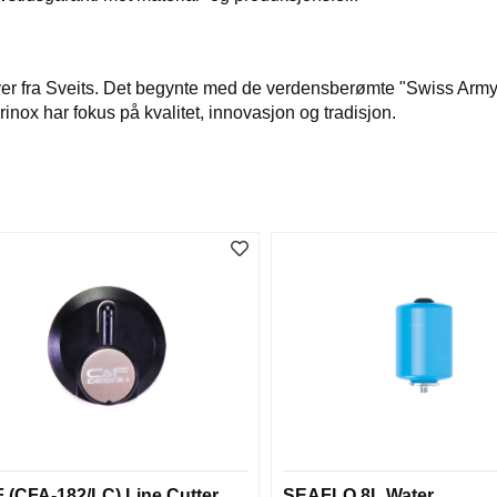
iver fra Sveits. Det begynte med de verdensberømte "Swiss Army
orinox har fokus på kvalitet, innovasjon og tradisjon.
 (CFA-182/LC) Line Cutter
SEAFLO 8L Water