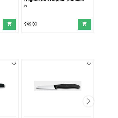
n
949,00
219,00