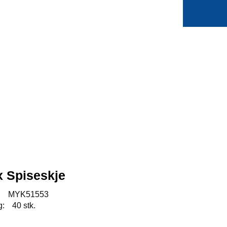
0
Min side
Favoritter
x Spiseskje
:
MYK51553
g:
40 stk.