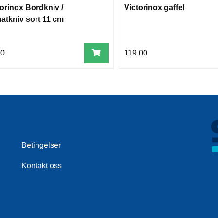
torinox Bordkniv /
Victorinox gaffel
atkniv sort 11 cm
00
119,00
Betingelser
Kontakt oss