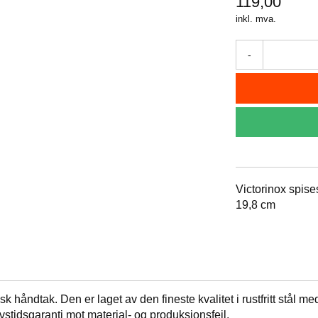
119,00
inkl. mva.
-
Victorinox spises
19,8 cm
 håndtak. Den er laget av den fineste kvalitet i rustfritt stål 
stidsgaranti mot material- og produksjonsfeil.