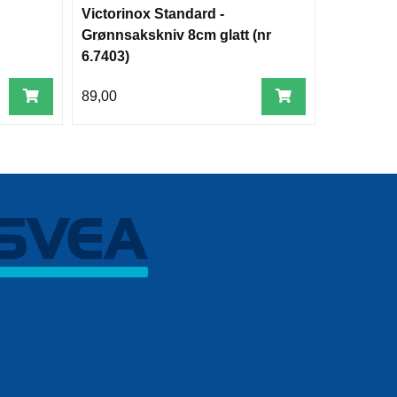
Victorinox Standard -
Victorino
Grønnsakskniv 8cm glatt (nr
Biffkniv
6.7403)
89,00
101,00