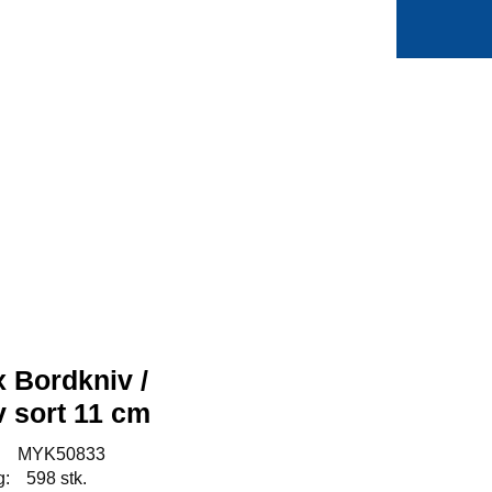
0
Min side
Favoritter
x Bordkniv /
 sort 11 cm
:
MYK50833
g:
598 stk.