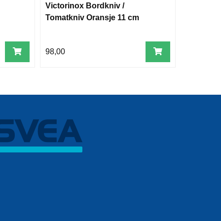
Victorinox Bordkniv /
Victiori
Tomatkniv Oransje 11 cm
Bordkniv
nylon
98,00
79,00