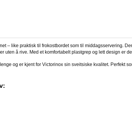
et – like praktisk til frokostbordet som til middagsservering. D
r uten å rive. Med et komfortabelt plastgrep og lett design er de
ge og er kjent for Victorinox sin sveitsiske kvalitet. Perfekt so
v: