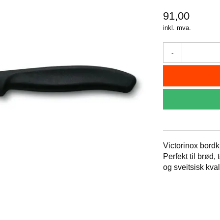
91,00
inkl. mva.
-
Victorinox bordkni
Perfekt til brød
og sveitsisk kvali