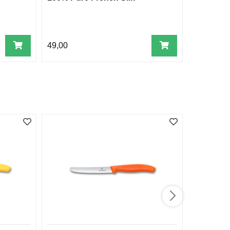
svart
49,00
699,00