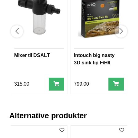
B
Å
T
U
T
S
T
Y
R
Mixer til DSALT
Intouch big nasty
F
3D sink tip F/H/I
R
K
N
315,00
799,00
3
I
V
E
R
Alternative produkter
T
A
U