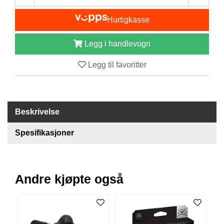
I
S
Hurtigkasse
K
E
U
Legg i handlevogn
T
S
Legg til favoritter
T
Y
R
Beskrivelse
F
L
Spesifikasjoner
U
E
F
I
Andre kjøpte også
S
K
E