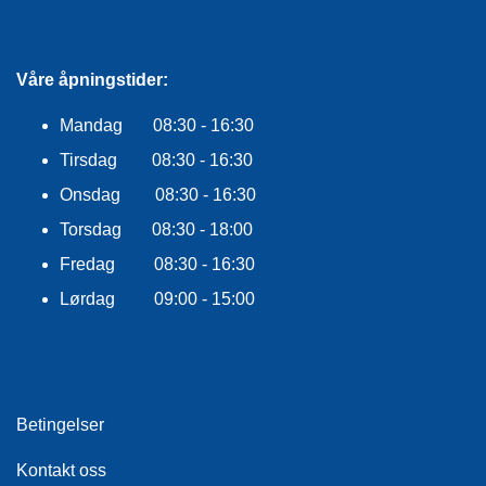
R
O
G
G
Våre åpningstider:
A
R
Mandag 08:30 - 16:30
N
Tirsdag 08:30 - 16:30
Onsdag 08:30 - 16:30
F
Torsdag 08:30 - 18:00
L
Y
Fredag 08:30 - 16:30
T
E
Lørdag 09:00 - 15:00
P
L
A
G
G
Betingelser
Kontakt oss
B