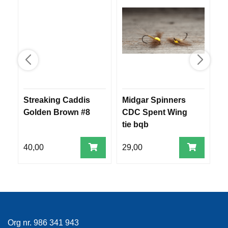
V
E
R
K
O
G
F
O
R
T
Streaking Caddis
Midgar Spinners
M
Ø
Golden Brown #8
CDC Spent Wing
B
Y
N
tie bqb
I
N
40,00
29,00
3
G
T
E
I
N
Org nr. 986 341 943
E