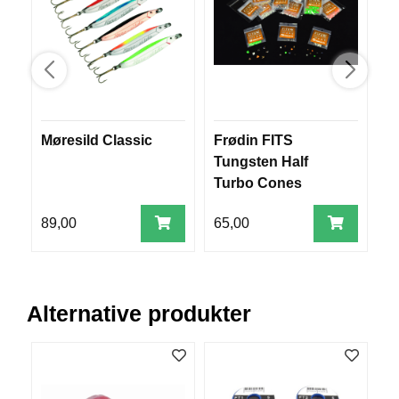
V
E
R
K
O
G
F
O
Møresild Classic
Frødin FITS
S
R
Tungsten Half
T
Ø
Turbo Cones
Y
N
89,00
65,00
8
I
N
G
Alternative produkter
T
E
I
N
E