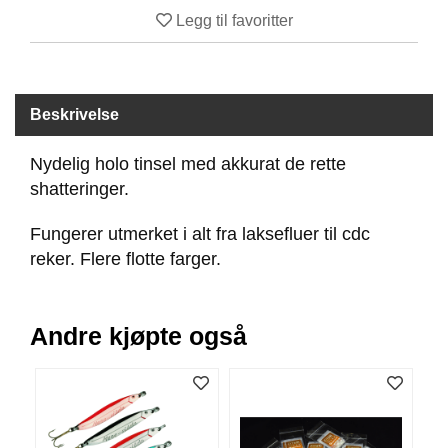
B
Legg til favoritter
Å
T
U
T
S
Beskrivelse
T
Y
Nydelig holo tinsel med akkurat de rette
R
shatteringer.
Fungerer utmerket i alt fra laksefluer til cdc
K
reker. Flere flotte farger.
N
I
V
E
Andre kjøpte også
R
T
A
U