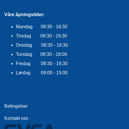
E
K
L
Våre åpningstider:
E
D
Mandag 08:30 - 16:30
N
I
Tirsdag 08:30 - 16:30
N
Onsdag 08:30 - 16:30
G
Torsdag 08:30 - 18:00
Fredag 08:30 - 16:30
V
A
Lørdag 09:00 - 15:00
N
N
S
P
O
R
Betingelser
T
Kontakt oss