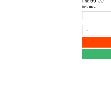
59,00
Fra:
inkl. mva.
-