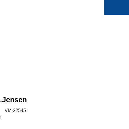
0
Min side
Favoritter
A.Jensen
:
VM-22545
g: