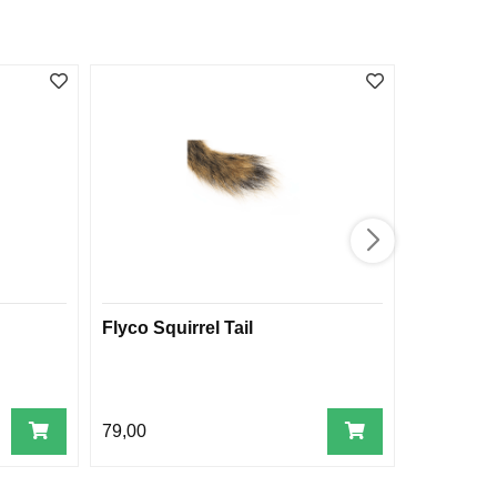
Flyco Squirrel Tail
Frødin F
79,00
49,00