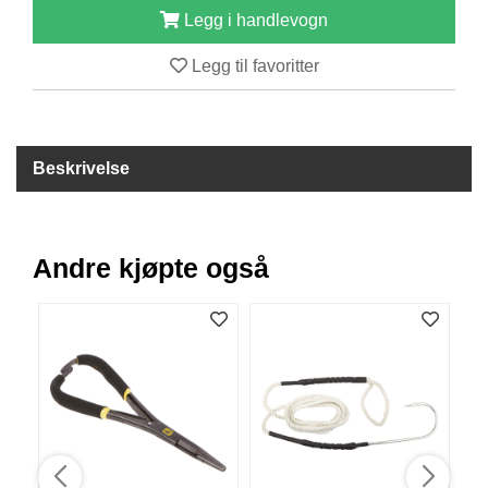
Legg i handlevogn
B
Å
T
Legg til favoritter
U
T
S
T
Y
Beskrivelse
R
K
Andre kjøpte også
N
I
V
E
R
T
A
U