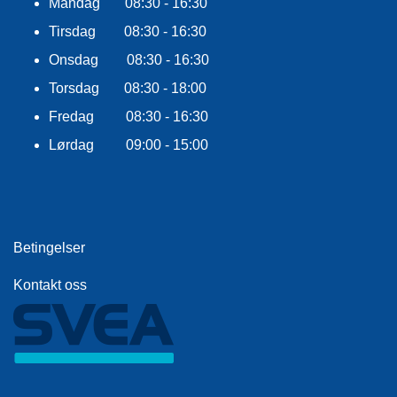
Mandag 08:30 - 16:30
E
K
Tirsdag 08:30 - 16:30
L
E
Onsdag 08:30 - 16:30
D
Torsdag 08:30 - 18:00
N
I
Fredag 08:30 - 16:30
N
G
Lørdag 09:00 - 15:00
V
A
N
Betingelser
N
S
Kontakt oss
P
O
R
T