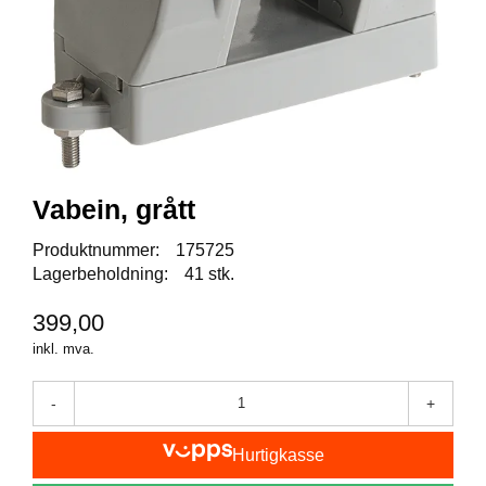
I
S
K
E
U
T
S
T
Y
R
Vabein, grått
Produktnummer:
175725
F
Lagerbeholdning:
41 stk.
L
U
399,00
E
F
inkl. mva.
I
S
-
+
K
E
Hurtigkasse