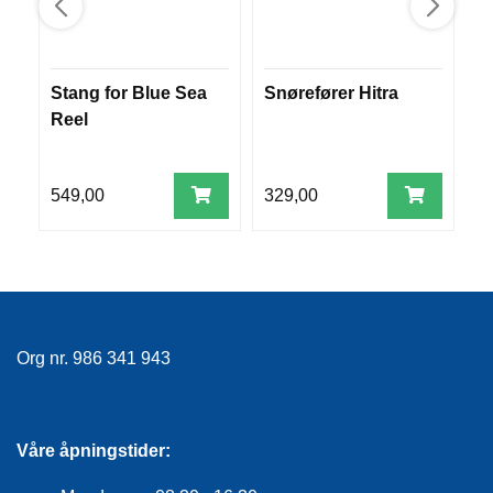
R
O
G
G
Stang for Blue Sea
Snørefører Hitra
O
A
Reel
D
R
N
549,00
329,00
8
F
L
Y
T
E
P
L
Org nr. 986 341 943
A
G
G
Våre åpningstider:
B