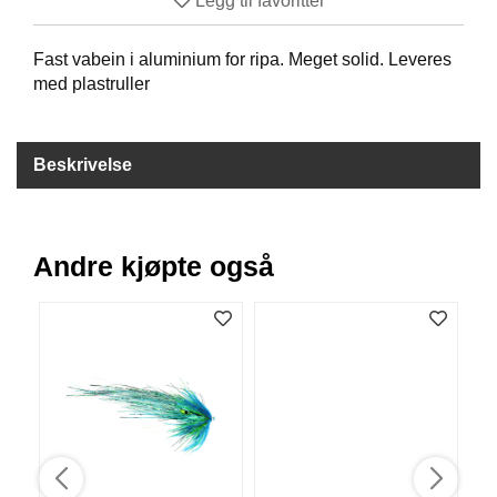
Legg til favoritter
B
Å
Fast vabein i aluminium for ripa. Meget solid. Leveres
T
med plastruller
U
T
S
T
Beskrivelse
Y
R
Andre kjøpte også
K
N
I
V
E
R
T
A
U