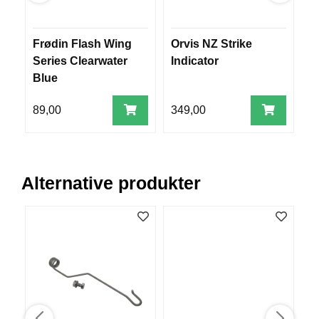
V
E
R
Frødin Flash Wing
Orvis NZ Strike
k
K
Series Clearwater
Indicator
s
O
G
Blue
3
F
O
89,00
349,00
5
R
T
Ø
Y
N
Alternative produkter
I
N
G
T
E
I
N
E