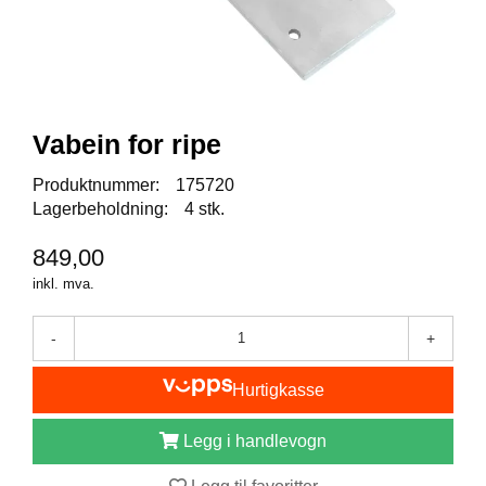
I
S
K
E
U
T
S
Vabein for ripe
T
Y
Produktnummer:
175720
R
Lagerbeholdning:
4 stk.
849,00
F
inkl. mva.
L
U
E
-
+
F
I
Hurtigkasse
S
K
E
Legg i handlevogn