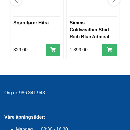
R
O
G
G
Snørefører Hitra
Simms
S
A
Coldweather Shirt
F
R
Rich Blue Admiral
C
N
Plaid M
S
329,00
1.399,00
2
v
F
L
Y
T
E
P
L
Org nr. 986 341 943
A
G
G
Våre åpningstider:
B
Mandag 08:30 - 16:30