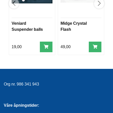
R
O
G
G
A
Veniard
Midge Crystal
M
R
Suspender balls
Flash
N
19,00
49,00
4
F
L
Y
T
E
P
L
A
Org nr. 986 341 943
G
G
Våre åpningstider:
B