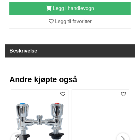
B
Legg i handlevogn
Å
T
Legg til favoritter
U
T
S
T
Y
Beskrivelse
R
K
Andre kjøpte også
N
I
V
E
R
T
A
U