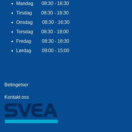
E
Mandag 08:30 - 16:30
K
Tirsdag 08:30 - 16:30
L
E
Onsdag 08:30 - 16:30
D
N
Torsdag 08:30 - 18:00
I
Fredag 08:30 - 16:30
N
G
Lørdag 09:00 - 15:00
V
A
N
N
Betingelser
S
P
Kontakt oss
O
R
T