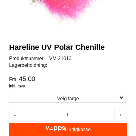
I
S
K
E
U
T
S
T
Hareline UV Polar Chenille
Y
R
Produktnummer:
VM-21013
Lagerbeholdning:
F
45,00
Fra:
L
U
inkl. mva.
E
F
Velg farge
I
S
K
-
+
E
Hurtigkasse