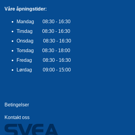
E
K
Våre åpningstider:
L
E
Mandag 08:30 - 16:30
D
N
Tirsdag 08:30 - 16:30
I
Onsdag 08:30 - 16:30
N
G
Torsdag 08:30 - 18:00
Fredag 08:30 - 16:30
V
Lørdag 09:00 - 15:00
A
N
N
S
P
O
Betingelser
R
T
Kontakt oss