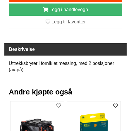
B
Legg i handlevogn
Å
T
Legg til favoritter
U
T
S
T
Y
Beskrivelse
R
Uttrekksbryter i forniklet messing, med 2 posisjoner
(av-på)
K
N
I
V
Andre kjøpte også
E
R
T
A
U