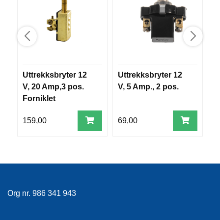
R
O
G
G
A
R
N
Uttrekksbryter 12
Uttrekksbryter 12
V
V, 20 Amp,3 pos.
V, 5 Amp., 2 pos.
1
F
Forniklet
L
Y
159,00
69,00
3
T
E
P
L
A
G
G
Org nr. 986 341 943
B