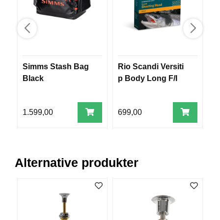
V
E
R
K
O
G
F
Simms Stash Bag
Rio Scandi Versiti
V
O
Black
p Body Long F/I
G
R
T
c
Ø
s
Y
1.599,00
699,00
8
N
I
N
G
Alternative produkter
T
E
I
N
E