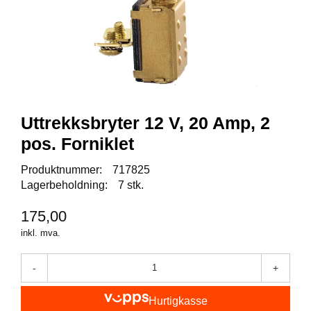
I
S
K
E
U
T
S
T
Y
Uttrekksbryter 12 V, 20 Amp, 2
R
pos. Forniklet
Produktnummer:
717825
F
L
Lagerbeholdning:
7 stk.
U
E
175,00
F
inkl. mva.
I
S
K
-
+
E
Hurtigkasse