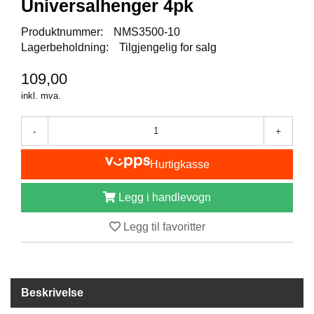
Universalhenger 4pk
I
S
K
Produktnummer:
NMS3500-10
E
Lagerbeholdning:
Tilgjengelig for salg
U
T
109,00
S
inkl. mva.
T
Y
R
-
+
Hurtigkasse
F
L
Legg i handlevogn
U
E
F
Legg til favoritter
I
S
K
E
Beskrivelse