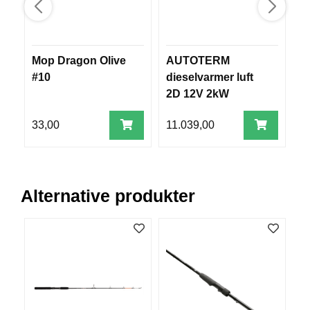
V
E
R
K
Mop Dragon Olive
AUTOTERM
M
O
G
#10
dieselvarmer luft
1
F
2D 12V 2kW
(b
O
R
33,00
11.039,00
2
T
Ø
Y
N
I
Alternative produkter
N
G
T
E
I
N
E