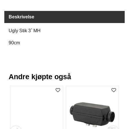
B
Å
T
Beskrivelse
U
T
Ugly Stik 3` MH
S
T
90cm
Y
R
K
N
Andre kjøpte også
I
V
E
R
T
A
U