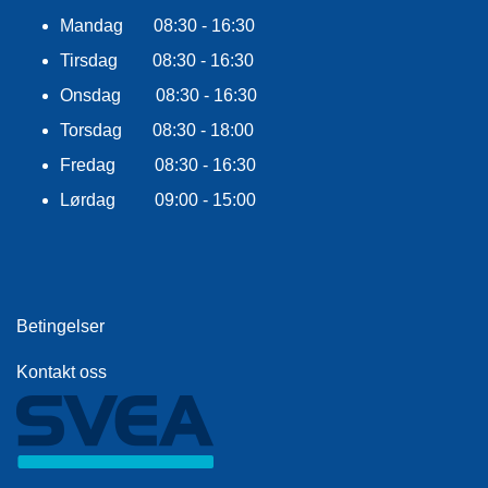
E
Mandag 08:30 - 16:30
K
L
Tirsdag 08:30 - 16:30
E
D
Onsdag 08:30 - 16:30
N
Torsdag 08:30 - 18:00
I
N
Fredag 08:30 - 16:30
G
Lørdag 09:00 - 15:00
V
A
N
N
Betingelser
S
P
Kontakt oss
O
R
T