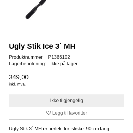
I
S
K
E
U
T
S
T
Ugly Stik Ice 3` MH
Y
R
Produktnummer:
P1366102
Lagerbeholdning:
Ikke på lager
F
349,00
L
U
inkl. mva.
E
F
I
S
K
Legg til favoritter
E
Ugly Stik 3` MH er perfekt for isfiske. 90 cm lang.