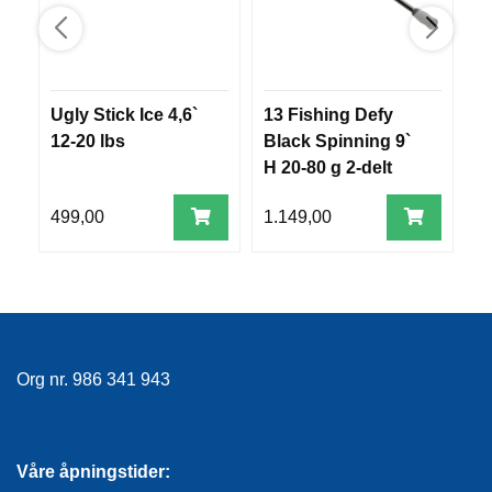
R
O
G
G
A
Ugly Stick Ice 4,6`
13 Fishing Defy
1
R
N
12-20 lbs
Black Spinning 9`
Q
H 20-80 g 2-delt
H
F
499,00
1.149,00
1
L
Y
T
E
P
L
A
Org nr. 986 341 943
G
G
Våre åpningstider:
B