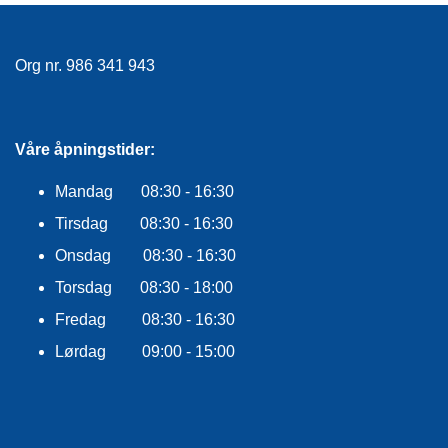
E
K
L
E
Org nr. 986 341 943
D
N
I
N
Våre åpningstider:
G
Mandag 08:30 - 16:30
Tirsdag 08:30 - 16:30
V
A
Onsdag 08:30 - 16:30
N
N
Torsdag 08:30 - 18:00
S
Fredag 08:30 - 16:30
P
O
Lørdag 09:00 - 15:00
R
T