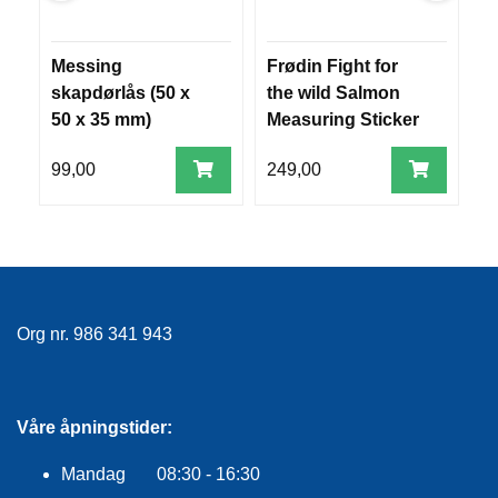
R
O
G
Messing
Frødin Fight for
T
G
skapdørlås (50 x
the wild Salmon
T
A
50 x 35 mm)
Measuring Sticker
B
R
N
3-pk
99,00
249,00
7
F
L
Y
T
E
P
Org nr. 986 341 943
L
A
G
G
Våre åpningstider:
Mandag 08:30 - 16:30
B