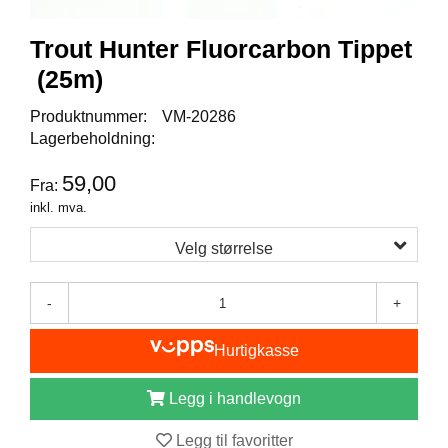
I
S
K
Trout Hunter Fluorcarbon Tippet
E
(25m)
U
T
Produktnummer:
VM-20286
S
T
Lagerbeholdning:
Y
R
59,00
Fra:
inkl. mva.
F
Velg størrelse
L
U
E
-
+
F
I
Hurtigkasse
S
K
E
Legg i handlevogn
Legg til favoritter