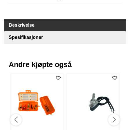
B
Å
T
U
Beskrivelse
T
S
Spesifikasjoner
T
Y
R
Andre kjøpte også
K
N
I
V
E
R
T
A
U